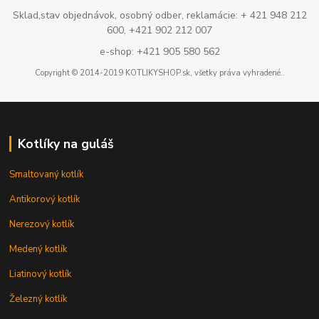
Sklad,stav objednávok, osobný odber, reklamácie: + 421 948 212
600, +421 902 212 007
e-shop: +421 905 580 562
Copyright © 2014-2019 KOTLIKYSHOP.sk, všetky práva vyhradené..
Kotlíky na guláš
Smaltovaný kotlík
Antikorový kotlík
Nerezový kotlík
Medený kotlík
Liatinový kotlík
Železný kotlík