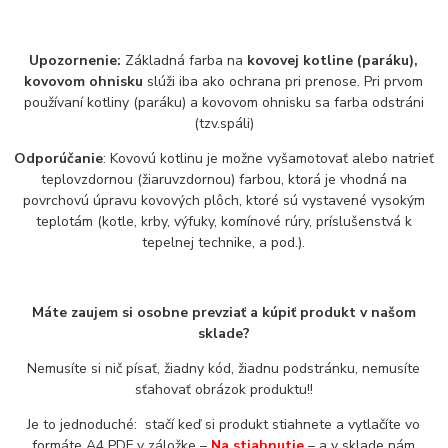
Upozornenie:
Základná farba na
kovovej kotline (paráku),
kovovom ohnisku
slúži iba ako ochrana pri prenose. Pri prvom
používaní kotliny (paráku) a kovovom ohnisku sa farba odstráni
(tzv.spáli)
Odporúčanie
: Kovovú kotlinu je možne vyšamotovať alebo natrieť
teplovzdornou (žiaruvzdornou) farbou, ktorá je vhodná na
povrchovú úpravu kovových plôch, ktoré sú vystavené vysokým
teplotám (kotle, krby, výfuky, komínové rúry, príslušenstvá k
tepelnej technike, a pod.).
Máte zaujem si osobne prevziať a kúpiť produkt v našom
sklade?
Nemusíte si nič písať, žiadny kód, žiadnu podstránku, nemusíte
sťahovať obrázok produktu!!
Je to jednoduché: stačí keď si produkt stiahnete a vytlačíte vo
formáte A4 PDF v záložke –
Na stiahnutie
– a v sklade nám