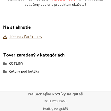
vytlačený papier s produktom ukážete!!
Na stiahnutie
Kotlina / Parák - kov
Tovar zaradený v kategóriách
KOTLINY
Kotliny pod kotlíky
Najlacnejšie kotlíky na guláš
KOTLIKYSHOP.sk
kotlíky na guláš