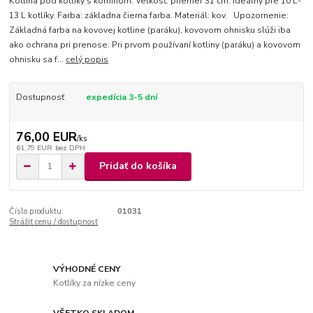
Kotlina pod kotlíky s komínom. Veľkosť: priemer 31 cm. Ideálny pre 10 L-
13 L kotlíky. Farba: základna čierna farba. Materiál: kov. Upozornenie:
Základná farba na kovovej kotline (paráku), kovovom ohnisku slúži iba
ako ochrana pri prenose. Pri prvom používaní kotliny (paráku) a kovovom
ohnisku sa f...
celý popis
Dostupnosť
expedícia 3-5 dní
76,00 EUR
/
ks
61,79 EUR
bez DPH
Pridať do košíka
Číslo produktu:
01031
Strážiť cenu / dostupnosť
VÝHODNÉ CENY
Kotlíky za nízke ceny
VŠETKO SKLADOM