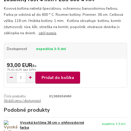
Kovová kotlina natretá špeciálnou, ochrannou žiaruvzdornou farbou.
Farba je odolná až do 600 ° C. Rozmer kotliny: Priemer: 36 cm. Celková
výška: 118 cm. Hrúbka kotliny: 1 mm. Kotlina obsahuje: kotlinu, komín
(dymovod): rúra, kĺb, strieška na komín, popolník, otváracie dvierka (+
záklopka na dvierk...
celý popis
Dostupnosť
expedícia 3-5 dní
93,00 EUR
/
ks
75,61 EUR
bez DPH
Pridať do košíka
Číslo produktu:
01366004MM
Strážiť cenu / dostupnosť
Podobné produkty
Vysoká kotlina 36 cm + ohňovzdorná
expedícia 3-5 dní
farba