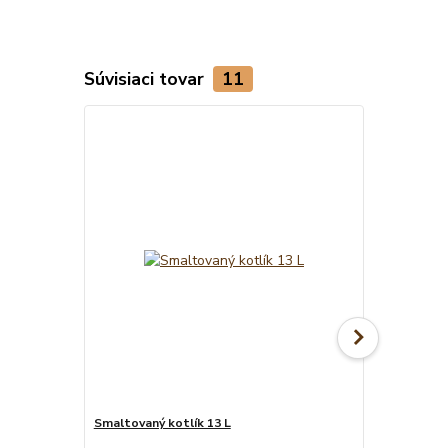
Súvisiaci tovar
11
Smaltovaný kotlík 13 L
Smaltovaný k
naberačka