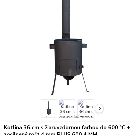
Kotlina 36 cm s žiaruvzdornou farbou do 600 °C +
zosilnený rošt 4 mm PLUS 600 4 MM