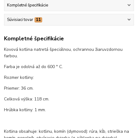
Kompletné špecifikácie
Súvisiaci tovar
11
Kompletné špecifikácie
Kovová kotlina natretá špeciálnou, ochrannou žiaruvzdornou
farbou.
Farba je odolná až do 600 ° C.
Rozmer kotliny:
Priemer: 36 cm.
Celková výška: 118 cm.
Hrúbka kotliny: 1 mm.
Kotlina obsahuje: kotlinu, komín (dymovod): rúra, kĺb, strieška na
komín, popolník, otváracie dvierka (+ záklopka na dvierka).