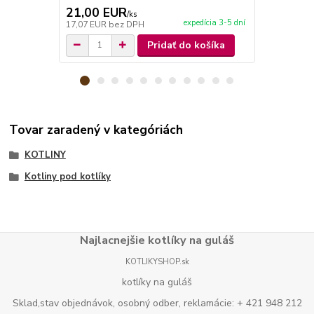
21,00 EUR
27,50 E
/
ks
expedícia 3-5 dní
17,07 EUR
bez DPH
22,36 EUR
b
Pridať do košíka
Tovar zaradený v kategóriách
KOTLINY
Kotliny pod kotlíky
Najlacnejšie kotlíky na guláš
KOTLIKYSHOP.sk
kotlíky na guláš
Sklad,stav objednávok, osobný odber, reklamácie: + 421 948 212