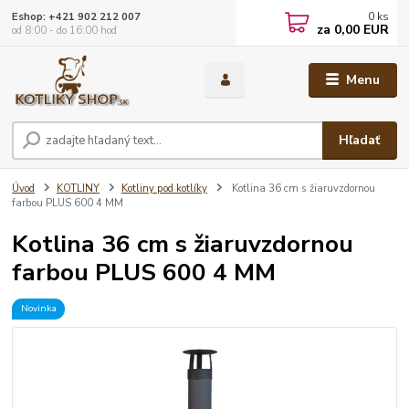
0
ks
Eshop: +421 902 212 007
za
0,00 EUR
od 8:00 - do 16:00 hod
Menu
Hľadať
Úvod
KOTLINY
Kotliny pod kotlíky
Kotlina 36 cm s žiaruvzdornou
farbou PLUS 600 4 MM
Kotlina 36 cm s žiaruvzdornou
farbou PLUS 600 4 MM
Novinka