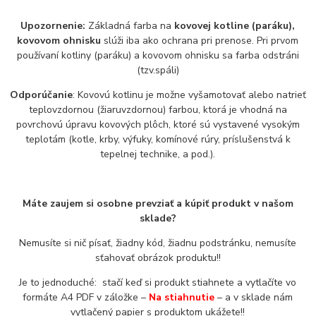
Upozornenie:
Základná farba na
kovovej kotline (paráku),
kovovom ohnisku
slúži iba ako ochrana pri prenose. Pri prvom
používaní kotliny (paráku) a kovovom ohnisku sa farba odstráni
(tzv.spáli)
Odporúčanie
: Kovovú kotlinu je možne vyšamotovať alebo natrieť
teplovzdornou (žiaruvzdornou) farbou, ktorá je vhodná na
povrchovú úpravu kovových plôch, ktoré sú vystavené vysokým
teplotám (kotle, krby, výfuky, komínové rúry, príslušenstvá k
tepelnej technike, a pod.).
Máte zaujem si osobne prevziať a kúpiť produkt v našom
sklade?
Nemusíte si nič písať, žiadny kód, žiadnu podstránku, nemusíte
sťahovať obrázok produktu!!
Je to jednoduché: stačí keď si produkt stiahnete a vytlačíte vo
formáte A4 PDF v záložke –
Na stiahnutie
– a v sklade nám
vytlačený papier s produktom ukážete!!