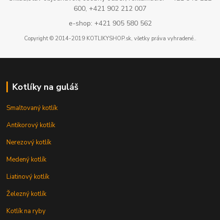
600, +421 902 212 007
e-shop: +421 905 580 562
Copyright © 2014-2019 KOTLIKYSHOP.sk, všetky práva vyhradené..
Kotlíky na guláš
Smaltovaný kotlík
Antikorový kotlík
Nerezový kotlík
Medený kotlík
Liatinový kotlík
Železný kotlík
Kotlík na ryby