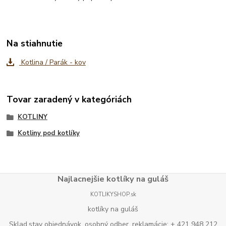
Na stiahnutie
Kotlina / Parák - kov
Tovar zaradený v kategóriách
KOTLINY
Kotliny pod kotlíky
Najlacnejšie kotlíky na guláš
KOTLIKYSHOP.sk
kotlíky na guláš
Sklad,stav objednávok, osobný odber, reklamácie: + 421 948 212