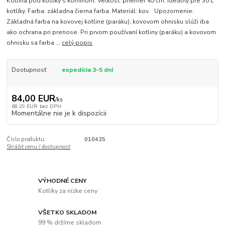
Kotlina pod kotlíky s komínom. Veľkosť: priemer 45 cm. Ideálny pre 30 L
kotlíky. Farba: základna čierna farba. Materiál: kov. Upozornenie:
Základná farba na kovovej kotline (paráku), kovovom ohnisku slúži iba
ako ochrana pri prenose. Pri prvom používaní kotliny (paráku) a kovovom
ohnisku sa farba ...
celý popis
Dostupnosť
expedícia 3-5 dní
84,00 EUR
/
ks
68,29 EUR
bez DPH
Momentálne nie je k dispozícii
Číslo produktu:
010425
Strážiť cenu / dostupnosť
VÝHODNÉ CENY
Kotlíky za nízke ceny
VŠETKO SKLADOM
99 % držíme skladom