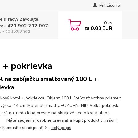
Prihlásenie
e si rady? Zavolajte.
0
ks
p: +421 902 212 007
za
0,00 EUR
0 - do 16:00 hod
 + pokrievka
l na zabíjačku smaltovaný 100 L +
ievka
čkový kotol + pokrievka. Objem: 100 L. Veľkosť: vrchny priemer:
 výška: 44 cm. Materiál: smalt UPOZORNENIE! Veľká pokrievka
verzálna, nedolieha presne na okrajové sedlo kotla alebo
a! Máte zaujem si osobne prevziať a kúpiť produkt v našom
 Nemusíte si nič písať, ži...
celý popis