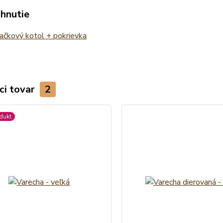
ahnutie
ačkový kotol + pokrievka
ci tovar
2
dukt