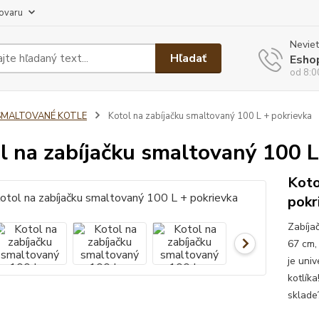
tovaru
Neviet
Hľadať
Esho
od 8:0
SMALTOVANÉ KOTLE
Kotol na zabíjačku smaltovaný 100 L + pokrievka
l na zabíjačku smaltovaný 100 L
Koto
pokr
Zabíja
67 cm,
je uni
kotlík
sklade?