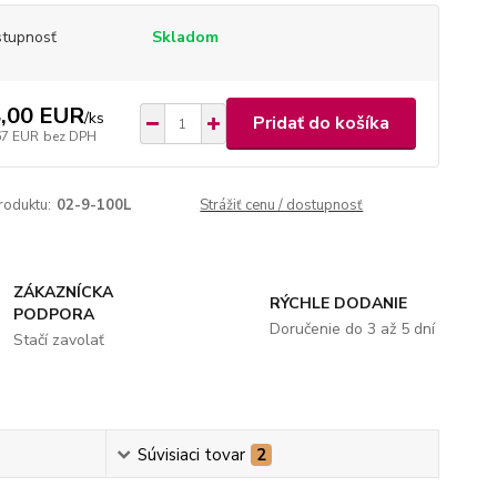
tupnosť
Skladom
,00 EUR
/
ks
Pridať do košíka
67 EUR
bez DPH
roduktu:
02-9-100L
Strážiť cenu / dostupnosť
ZÁKAZNÍCKA
RÝCHLE DODANIE
PODPORA
Doručenie do 3 až 5 dní
Stačí zavolať
Súvisiaci tovar
2