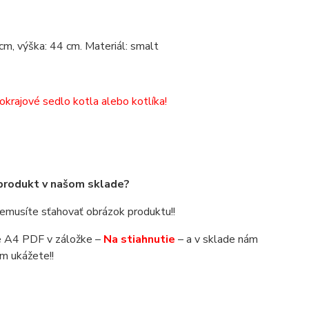
cm, výška: 44 cm. Materiál: smalt
!
okrajové sedlo kotla alebo kotlíka!
 produkt v našom sklade?
 nemusíte sťahovať obrázok produktu!!
áte A4 PDF v záložke –
Na stiahnutie
– a v sklade nám
m ukážete!!