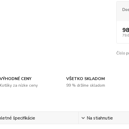
Dos
98
79,
Číslo p
VÝHODNÉ CENY
VŠETKO SKLADOM
Kotlíky za nízke ceny
99 % držíme skladom
etné špecifikácie
Na stiahnutie