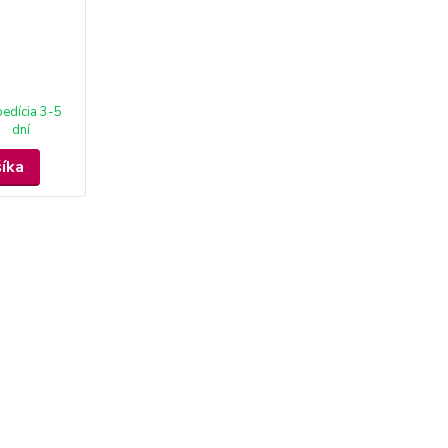
edícia 3-5
dní
šíka