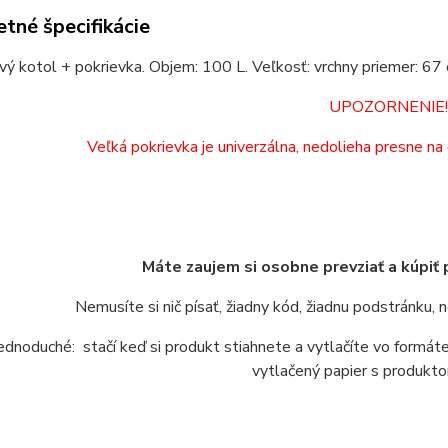
tné špecifikácie
vý kotol + pokrievka. Objem: 100 L. Veľkosť: vrchny priemer: 67 
UPOZORNENIE
Veľká pokrievka je univerzálna, nedolieha presne na 
Máte zaujem si osobne prevziať a kúpiť
Nemusíte si nič písať, žiadny kód, žiadnu podstránku,
jednoduché: stačí keď si produkt stiahnete a vytlačíte vo form
vytlačený papier s produkto