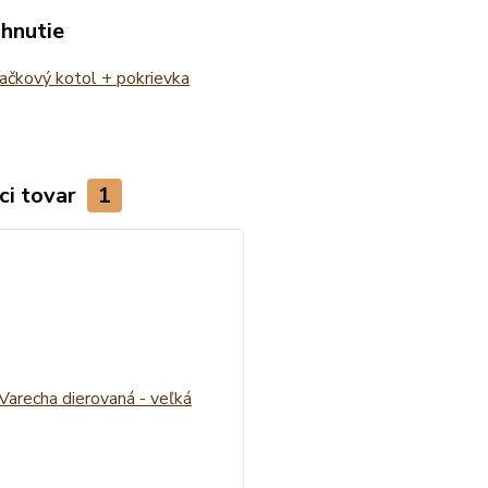
ahnutie
ačkový kotol + pokrievka
ci tovar
1