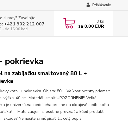
Prihlásenie
e si rady? Zavolajte.
0
ks
p: +421 902 212 007
za
0,00 EUR
0 - do 16:00 hod
+ pokrievka
l na zabíjačku smaltovaný 80 L +
ievka
čkový kotol + pokrievka. Objem: 80 L. Veľkosť: vrchny priemer:
m, výška: 40 cm. Materiál: smalt UPOZORNENIE! Veľká
vka je univerzálna, nedolieha presne na okrajové sedlo kotla
kotlíka! Máte zaujem si osobne prevziať a kúpiť produkt
 sklade? Nemusíte si nič písať, ž...
celý popis