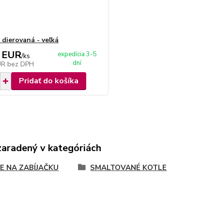
 dierovaná - veľká
 EUR
expedícia 3-5
/
ks
dní
UR
bez DPH
Pridať do košíka
zaradený v kategóriách
E NA ZABÍJAČKU
SMALTOVANÉ KOTLE