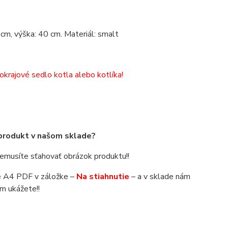
 cm, výška: 40 cm. Materiál: smalt
!
okrajové sedlo kotla alebo kotlíka!
 produkt v našom sklade?
 nemusíte sťahovať obrázok produktu!!
áte A4 PDF v záložke –
Na stiahnutie
– a v sklade nám
m ukážete!!