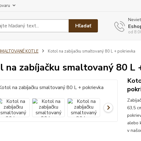
tovaru
Neviet
Hľadať
Esho
od 8:0
SMALTOVANÉ KOTLE
Kotol na zabíjačku smaltovaný 80 L + pokrievka
l na zabíjačku smaltovaný 80 L 
Koto
pokr
Zabíja
63,5 c
pokrie
alebo 
v našom