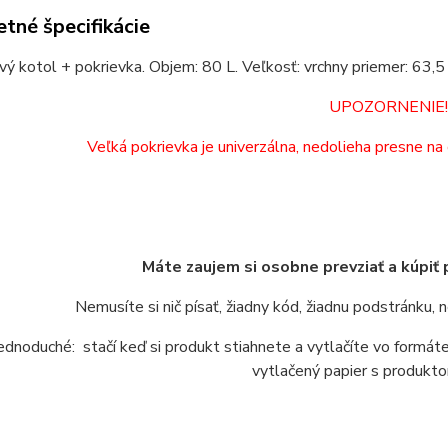
tné špecifikácie
vý kotol + pokrievka. Objem: 80 L. Veľkosť: vrchny priemer: 63,5
UPOZORNENIE
Veľká pokrievka je univerzálna, nedolieha presne na 
Máte zaujem si osobne prevziať a kúpiť
Nemusíte si nič písať, žiadny kód, žiadnu podstránku,
jednoduché: stačí keď si produkt stiahnete a vytlačíte vo form
vytlačený papier s produkto