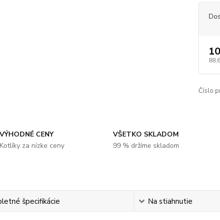
Dos
10
88,
Číslo p
VÝHODNÉ CENY
VŠETKO SKLADOM
Kotlíky za nízke ceny
99 % držíme skladom
etné špecifikácie
Na stiahnutie