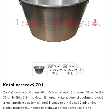
Kotol nerezový 70 L
Zabíjačkový kotol. Objem: 70 L. Veľkosť: Vnútorný priemer: 59 cm, Výška:
32 cm Hrúbka 1,2 mm. Materiál: nerez Máte zaujem si osobne prevziať
a kúpiť produkt v našom sklade? Nemusíte si nič písať, žiadny kód,
žiadnu podstránku, nemusíte sťahovať obrázok produktu!! Je to