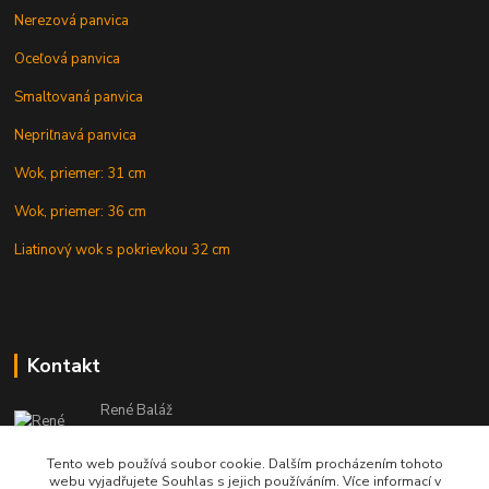
Nerezová panvica
Oceľová panvica
Smaltovaná panvica
Nepriľnavá panvica
Wok, priemer: 31 cm
Wok, priemer: 36 cm
Liatinový wok s pokrievkou 32 cm
Kontakt
René Baláž
Eshop: +421 902 212 007
od 8:00 - do 16:00 hod
Tento web používá soubor cookie. Dalším procházením tohoto
webu vyjadřujete Souhlas s jejich používáním. Více informací v