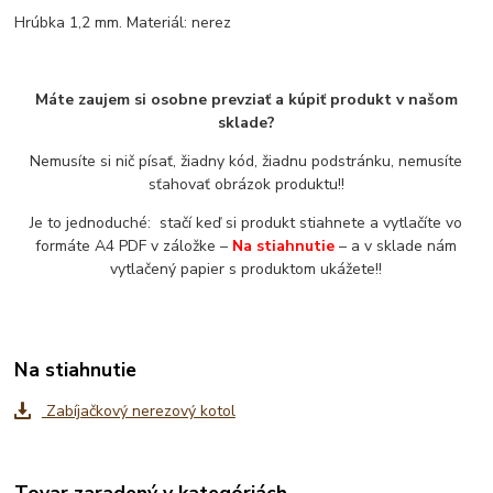
Hrúbka 1,2 mm. Materiál: nerez
Máte zaujem si osobne prevziať a kúpiť produkt v našom
sklade?
Nemusíte si nič písať, žiadny kód, žiadnu podstránku, nemusíte
sťahovať obrázok produktu!!
Je to jednoduché: stačí keď si produkt stiahnete a vytlačíte vo
formáte A4 PDF v záložke –
Na stiahnutie
– a v sklade nám
vytlačený papier s produktom ukážete!!
Na stiahnutie
Zabíjačkový nerezový kotol
Tovar zaradený v kategóriách