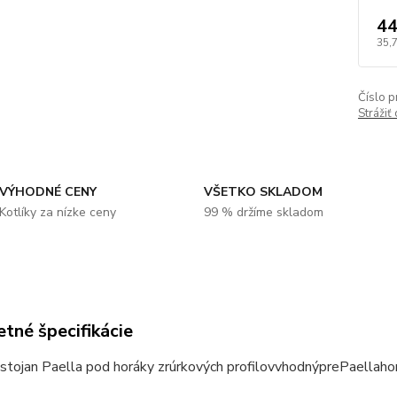
44
35,
Číslo p
Strážiť
VÝHODNÉ CENY
VŠETKO SKLADOM
Kotlíky za nízke ceny
99 % držíme skladom
tné špecifikácie
stojan
Paella pod horáky
z
rúrkových profilov
vhodný
pre
Paella
ho