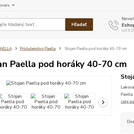
tovaru
Neviet
Hľadať
Esho
od 8:0
PAELLA
Príslušenstvo Paella
Stojan Paella pod horáky 40-70 cm
an Paella pod horáky 40-70 cm
Stoj
Lakova
Paella
celý p
Dos