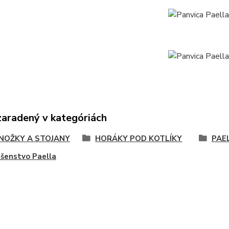
zaradený v kategóriách
NOŽKY A STOJANY
HORÁKY POD KOTLÍKY
PAE
ušenstvo Paella