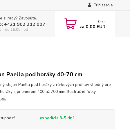
Prihlásenie
e si rady? Zavolajte.
0
ks
p: +421 902 212 007
za
0,00 EUR
0 - do 16:00 hod
an Paella pod horáky 40-70 cm
ný stojan Paella pod horáky z rúrkových profilov vhodný pre
 horáky s priemerom 400 až 700 mm. Ilustračné fotky:
opis
tupnosť
expedícia 3-5 dní