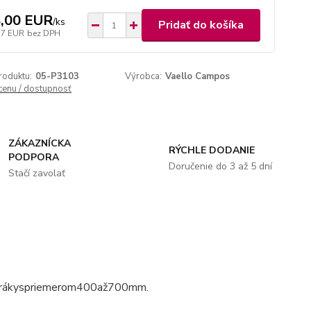
,00 EUR
/
ks
Pridať do košíka
77 EUR
bez DPH
roduktu:
05-P3103
Výrobca:
Vaello Campos
 cenu / dostupnosť
ZÁKAZNÍCKA
RÝCHLE DODANIE
PODPORA
Doručenie do 3 až 5 dní
Stačí zavolať
ráky
s
priemerom
400
až
700
mm
.