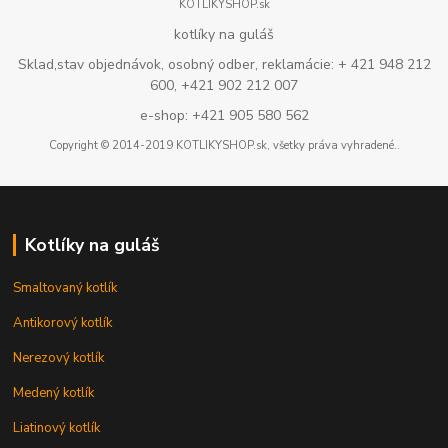
KOTLIKYSHOP.sk
kotlíky na guláš
Sklad,stav objednávok, osobný odber, reklamácie: + 421 948 212
600, +421 902 212 007
e-shop: +421 905 580 562
Copyright © 2014-2019 KOTLIKYSHOP.sk, všetky práva vyhradené..
Kotlíky na guláš
Smaltovaný kotlík
Antikorový kotlík
Nerezový kotlík
Medený kotlík
Liatinový kotlík