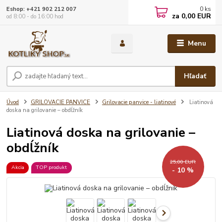
0
ks
Eshop: +421 902 212 007
za
0,00 EUR
od 8:00 - do 16:00 hod
Menu
Hľadať
Úvod
GRILOVACIE PANVICE
Grilovacie panvice - liatinové
Liatinová
doska na grilovanie – obdĺžník
Liatinová doska na grilovanie –
obdĺžník
25,00 EUR
Akcia
TOP produkt
- 10 %