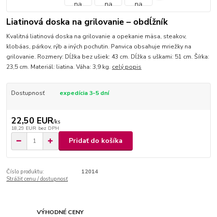
Liatinová doska na grilovanie – obdĺžník
Kvalitná liatinová doska na grilovanie a opekanie mäsa, steakov,
klobáas, párkov, rýb a iných pochutin. Panvica obsahuje mriežky na
grilovanie. Rozmery: Dĺžka bez ušiek: 43 cm. Dĺžka s uškami: 51 cm. Šírka:
23,5 cm. Materiál: liatina. Váha: 3,9 kg.
celý popis
Dostupnosť
expedícia 3-5 dní
22,50 EUR
/
ks
18,29 EUR
bez DPH
Pridať do košíka
Číslo produktu:
12014
Strážiť cenu / dostupnosť
VÝHODNÉ CENY