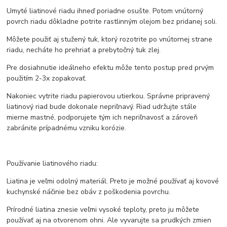
Umyté liatinové riadu ihneď poriadne osušte. Potom vnútorný
povrch riadu dôkladne potrite rastlinným olejom bez pridanej soli.
Môžete použiť aj stužený tuk, ktorý rozotrite po vnútornej strane
riadu, necháte ho prehriať a prebytočný tuk zlej.
Pre dosiahnutie ideálneho efektu môže tento postup pred prvým
použitím 2-3x zopakovať.
Nakoniec vytrite riadu papierovou utierkou. Správne pripravený
liatinový riad bude dokonale nepriľnavý. Riad udržujte stále
mierne mastné, podporujete tým ich nepriľnavosť a zároveň
zabránite prípadnému vzniku korózie.
Používanie liatinového riadu:
Liatina je veľmi odolný materiál. Preto je možné používať aj kovové
kuchynské náčinie bez obáv z poškodenia povrchu.
Prírodné liatina znesie veľmi vysoké teploty, preto ju môžete
používať aj na otvorenom ohni. Ale vyvarujte sa prudkých zmien