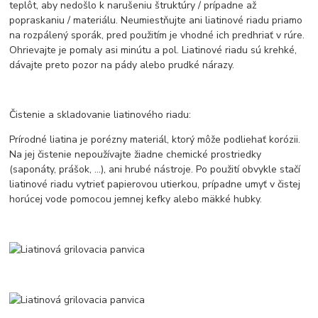
teplôt, aby nedošlo k narušeniu štruktúry / prípadne až
popraskaniu / materiálu. Neumiestňujte ani liatinové riadu priamo
na rozpálený sporák, pred použitím je vhodné ich predhriať v rúre.
Ohrievajte je pomaly asi minútu a pol. Liatinové riadu sú krehké,
dávajte preto pozor na pády alebo prudké nárazy.
Čistenie a skladovanie liatinového riadu:
Prírodné liatina je porézny materiál, ktorý môže podliehať korózii.
Na jej čistenie nepoužívajte žiadne chemické prostriedky
(saponáty, prášok, ...), ani hrubé nástroje. Po použití obvykle stačí
liatinové riadu vytrieť papierovou utierkou, prípadne umyť v čistej
horúcej vode pomocou jemnej kefky alebo mäkké hubky.