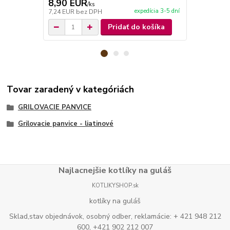
8,90 EUR
5,50 EU
/
ks
expedícia 3-5 dní
7,24 EUR
bez DPH
4,47 EUR
be
Pridať do košíka
Tovar zaradený v kategóriách
GRILOVACIE PANVICE
Grilovacie panvice - liatinové
Najlacnejšie kotlíky na guláš
KOTLIKYSHOP.sk
kotlíky na guláš
Sklad,stav objednávok, osobný odber, reklamácie: + 421 948 212
600, +421 902 212 007