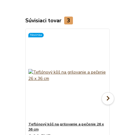
Súvisiaci tovar
3
Novinka
Teflónový kôš na grilovanie a pečenie 26 x
Teflónová p
36 cm
33 x 40 cm