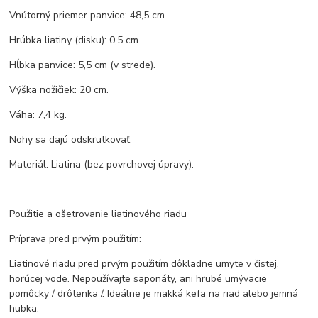
Vnútorný priemer panvice: 48,5 cm.
Hrúbka liatiny (disku): 0,5 cm.
Hĺbka panvice: 5,5 cm (v strede).
Výška nožičiek: 20 cm.
Váha: 7,4 kg.
Nohy sa dajú odskrutkovať.
Materiál: Liatina (bez povrchovej úpravy).
Použitie a ošetrovanie liatinového riadu
Príprava pred prvým použitím:
Liatinové riadu pred prvým použitím dôkladne umyte v čistej,
horúcej vode. Nepoužívajte saponáty, ani hrubé umývacie
pomôcky / drôtenka /. Ideálne je mäkká kefa na riad alebo jemná
hubka.