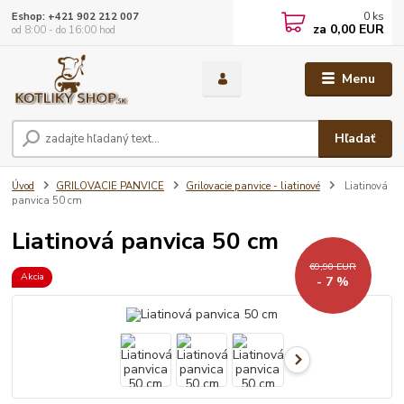
0
ks
Eshop: +421 902 212 007
za
0,00 EUR
od 8:00 - do 16:00 hod
Menu
Hľadať
Úvod
GRILOVACIE PANVICE
Grilovacie panvice - liatinové
Liatinová
panvica 50 cm
Liatinová panvica 50 cm
69,90 EUR
Akcia
- 7 %