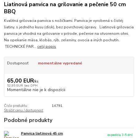
Liatinová panvica na grilovanie a pečenie 50 cm
BBQ
Kvalitná grilovacia panvica s nožičkami. Panvica je vyrobená s čistéj
liatiny, s jedného kusu (disk), bez povrchovej úpravy. Liatinová grilovacia
panvica je vhodná na grilovanie v prírode, pečenie na otvorenom ohni.
Na opekanie mäsa, klobás, rýb, zeleniny, ovocia a iných pochutín.
TECHNICKÉ PAR...
celý popis
Dostupnosť
momentálne vypredané
65,00 EUR
/
ks
52,85 EUR
bez DPH
Momentálne nie je k dispozícii
Číslo produktu:
14791
Strážiť cenu / dostupnosť
Podobné produkty
Panvica liatinová 45 cm
expedícia 3-5 dní