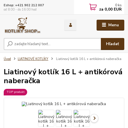
0
ks
Eshop: +421 902 212 007
za
0,00 EUR
od 8:00 - do 16:00 hod
Menu
Hľadať
Úvod
LIATINOVÉ KOTLÍKY
Liatinový kotlík 16 L + antikórová naberačka
Liatinový kotlík 16 L + antikórová
naberačka
TOP produkt