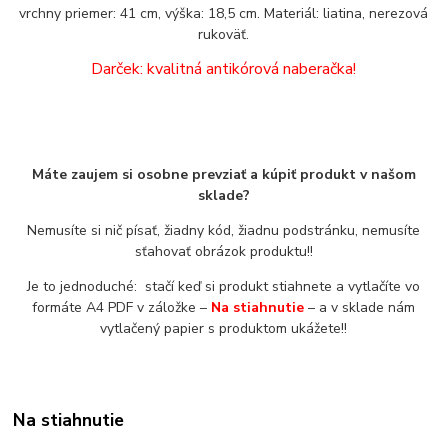
vrchny priemer: 41 cm, výška: 18,5 cm. Materiál: liatina, nerezová
rukoväť.
Darček: kvalitná antikórová naberačka!
Máte zaujem si osobne prevziať a kúpiť produkt v našom
sklade?
Nemusíte si nič písať, žiadny kód, žiadnu podstránku, nemusíte
sťahovať obrázok produktu!!
Je to jednoduché: stačí keď si produkt stiahnete a vytlačíte vo
formáte A4 PDF v záložke –
Na stiahnutie
– a v sklade nám
vytlačený papier s produktom ukážete!!
Na stiahnutie