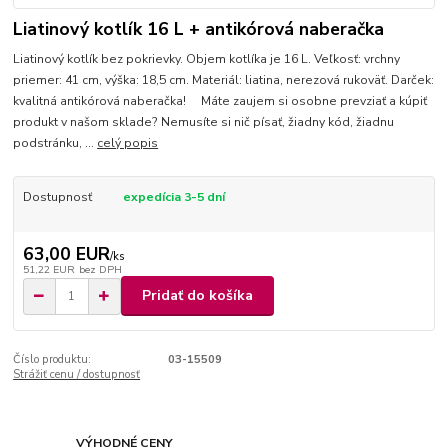
Liatinový kotlík 16 L + antikórová naberačka
Liatinový kotlík bez pokrievky. Objem kotlíka je 16 L. Veľkosť: vrchny
priemer: 41 cm, výška: 18,5 cm. Materiál: liatina, nerezová rukoväť. Darček:
kvalitná antikórová naberačka! Máte zaujem si osobne prevziať a kúpiť
produkt v našom sklade? Nemusíte si nič písať, žiadny kód, žiadnu
podstránku, ...
celý popis
Dostupnosť
expedícia 3-5 dní
63,00 EUR
/
ks
51,22 EUR
bez DPH
Pridať do košíka
Číslo produktu:
03-15509
Strážiť cenu / dostupnosť
VÝHODNÉ CENY