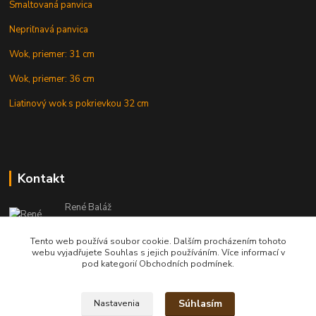
Smaltovaná panvica
Nepriľnavá panvica
Wok, priemer: 31 cm
Wok, priemer: 36 cm
Liatinový wok s pokrievkou 32 cm
Kontakt
René Baláž
Eshop: +421 902 212 007
od 8:00 - do 16:00 hod
Tento web používá soubor cookie. Dalším procházením tohoto
webu vyjadřujete Souhlas s jejich používáním. Více informací v
info@kotlikyshop.sk
pod kategorií Obchodních podmínek.
Súhlasím
Nastavenia