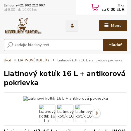
0
ks
Eshop: +421 902 212 007
za
0,00 EUR
od 8:00 - do 16:00 hod
Menu
Hľadať
Úvod
LIATINOVÉ KOTLÍKY
Liatinový kotlík 16 L + antikorová pokrievka
Liatinový kotlík 16 L + antikorová
pokrievka