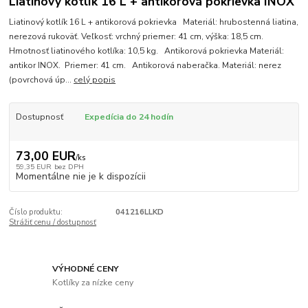
Liatinový kotlík 16 L + antikorová pokrievka INOX
Liatinový kotlík 16 L + antikorová pokrievka Materiál: hrubostenná liatina,
nerezová rukoväť. Veľkosť: vrchný priemer: 41 cm, výška: 18,5 cm.
Hmotnosť liatinového kotlíka: 10,5 kg. Antikorová pokrievka Materiál:
antikor INOX. Priemer: 41 cm. Antikorová naberačka. Materiál: nerez
(povrchová úp...
celý popis
Dostupnosť
Expedícia do 24 hodín
73,00 EUR
/
ks
59,35 EUR
bez DPH
Momentálne nie je k dispozícii
Číslo produktu:
041216LLKD
Strážiť cenu / dostupnosť
VÝHODNÉ CENY
Kotlíky za nízke ceny