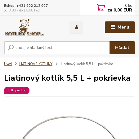
0
ks
Eshop: +421 902 212 007
za
0,00 EUR
od 8:00 - do 16:00 hod
Menu
Hľadať
Úvod
LIATINOVÉ KOTLÍKY
Liatinový kotlík 5,5 L + pokrievka
Liatinový kotlík 5,5 L + pokrievka
TOP produkt