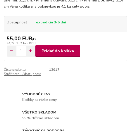
priemer: 31,5 cm, - Priemer s úchytmi: 35,5 cm - Priemer pokrievky: 31,4
cm Váha kotlíka aj s pokrievkou je 4,1 kg
celý popis
Dostupnosť
expedícia 3-5 dní
55,00 EUR
/
ks
44,72 EUR
bez DPH
Pridať do košíka
Číslo produktu:
12017
Strážiť cenu / dostupnosť
VÝHODNÉ CENY
Kotlíky za nízke ceny
VŠETKO SKLADOM
99 % držíme skladom
ZÁKAZNÍCKA PODPORA