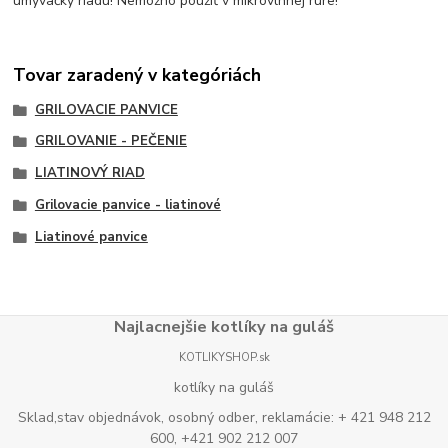
umývačky riadu! Nemožno použiť v mikrovlnnej rúre!
Tovar zaradený v kategóriách
GRILOVACIE PANVICE
GRILOVANIE - PEČENIE
LIATINOVÝ RIAD
Grilovacie panvice - liatinové
Liatinové panvice
Najlacnejšie kotlíky na guláš
KOTLIKYSHOP.sk
kotlíky na guláš
Sklad,stav objednávok, osobný odber, reklamácie: + 421 948 212
600, +421 902 212 007