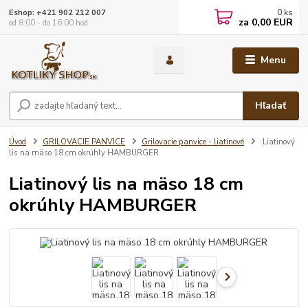
0
ks
Eshop: +421 902 212 007
za
0,00 EUR
od 8:00 - do 16:00 hod
Menu
Hľadať
Úvod
GRILOVACIE PANVICE
Grilovacie panvice - liatinové
Liatinový
lis na mäso 18 cm okrúhly HAMBURGER
Liatinový lis na mäso 18 cm
okrúhly HAMBURGER