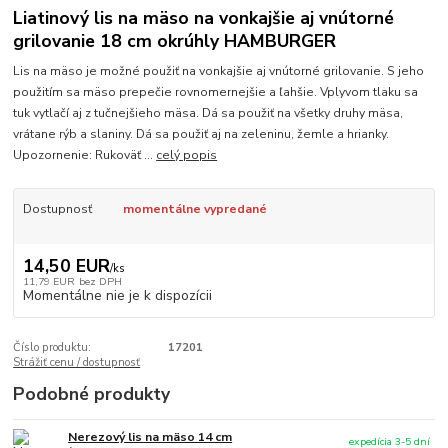
Liatinový lis na mäso na vonkajšie aj vnútorné
grilovanie 18 cm okrúhly HAMBURGER
Lis na mäso je možné použiť na vonkajšie aj vnútorné grilovanie. S jeho
použitím sa mäso prepečie rovnomernejšie a ľahšie. Vplyvom tlaku sa
tuk vytlačí aj z tučnejšieho mäsa. Dá sa použiť na všetky druhy mäsa,
vrátane rýb a slaniny. Dá sa použiť aj na zeleninu, žemle a hrianky.
Upozornenie: Rukoväť ...
celý popis
Dostupnosť
momentálne vypredané
14,50 EUR
/
ks
11,79 EUR
bez DPH
Momentálne nie je k dispozícii
Číslo produktu:
17201
Strážiť cenu / dostupnosť
Podobné produkty
Nerezový lis na mäso 14 cm
expedícia 3-5 dní