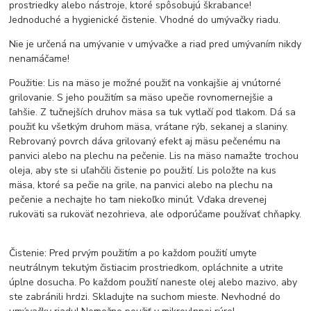
prostriedky alebo nástroje, ktoré spôsobujú škrabance!
Jednoduché a hygienické čistenie. Vhodné do umývačky riadu.
Nie je určená na umývanie v umývačke a riad pred umývaním nikdy
nenamáčame!
Použitie: Lis na mäso je možné použiť na vonkajšie aj vnútorné
grilovanie. S jeho použitím sa mäso upečie rovnomernejšie a
ľahšie. Z tučnejších druhov mäsa sa tuk vytlačí pod tlakom. Dá sa
použiť ku všetkým druhom mäsa, vrátane rýb, sekanej a slaniny.
Rebrovaný povrch dáva grilovaný efekt aj mäsu pečenému na
panvici alebo na plechu na pečenie. Lis na mäso namažte trochou
oleja, aby ste si uľahčili čistenie po použití. Lis položte na kus
mäsa, ktoré sa pečie na grile, na panvici alebo na plechu na
pečenie a nechajte ho tam niekoľko minút. Vďaka drevenej
rukoväti sa rukoväť nezohrieva, ale odporúčame používať chňapky.
Čistenie: Pred prvým použitím a po každom použití umyte
neutrálnym tekutým čistiacim prostriedkom, opláchnite a utrite
úplne dosucha. Po každom použití naneste olej alebo mazivo, aby
ste zabránili hrdzi. Skladujte na suchom mieste. Nevhodné do