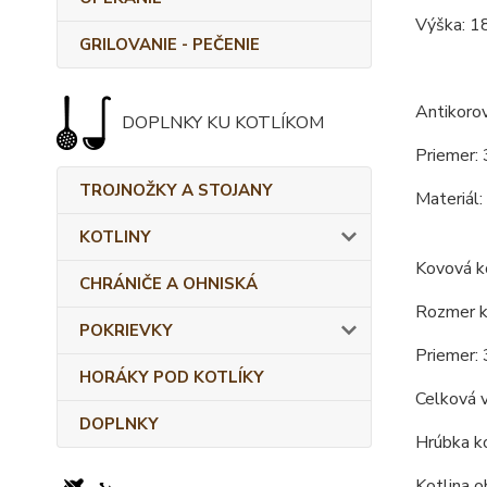
Výška: 1
GRILOVANIE - PEČENIE
Antikoro
DOPLNKY KU KOTLÍKOM
Priemer: 
TROJNOŽKY A STOJANY
Materiál:
KOTLINY
Kovová ko
CHRÁNIČE A OHNISKÁ
Rozmer ko
POKRIEVKY
Priemer: 
HORÁKY POD KOTLÍKY
Celková 
DOPLNKY
Hrúbka ko
Kotlina o