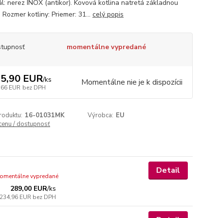
ál: nerez INOX (antikor). Kovová kotlina natretá základnou
 Rozmer kotliny: Priemer: 31...
celý popis
tupnosť
momentálne vypredané
5,90 EUR
/
ks
Momentálne nie je k dispozícii
,66 EUR
bez DPH
roduktu:
16-01031MK
Výrobca:
EU
 cenu / dostupnosť
Detail
omentálne vypredané
289,00 EUR
/
ks
234,96 EUR
bez DPH