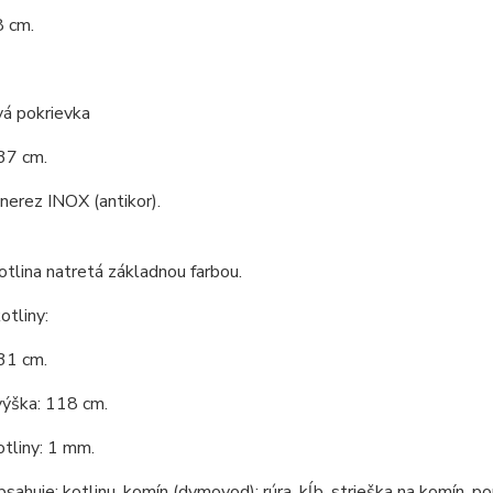
8 cm.
vá pokrievka
37 cm.
 nerez INOX (antikor).
tlina natretá základnou farbou.
tliny:
31 cm.
výška: 118 cm.
tliny: 1 mm.
bsahuje: kotlinu, komín (dymovod): rúra, kĺb, strieška na komín, po