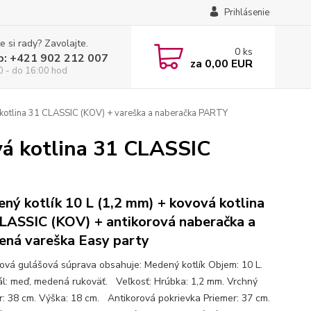
Prihlásenie
e si rady? Zavolajte.
0
ks
p: +421 902 212 007
za
0,00 EUR
0 - do 16:00 hod
 kotlina 31 CLASSIC (KOV) + vareška a naberačka PARTY
vá kotlina 31 CLASSIC
ný kotlík 10 L (1,2 mm) + kovová kotlina
LASSIC (KOV) + antikorová naberačka a
ená vareška Easy party
ová gulášová súprava obsahuje: Medený kotlík Objem: 10 L.
ál: meď, medená rukoväť. Veľkosť: Hrúbka: 1,2 mm. Vrchný
r: 38 cm. Výška: 18 cm. Antikorová pokrievka Priemer: 37 cm.