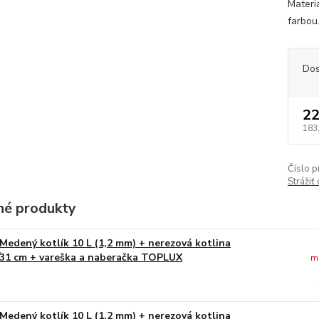
Materi
farbou.
Dos
22
183
Číslo p
Strážiť
é produkty
Medený kotlík 10 L (1,2 mm) + nerezová kotlina
31 cm + vareška a naberačka TOPLUX
m
Medený kotlík 10 L (1,2 mm) + nerezová kotlina