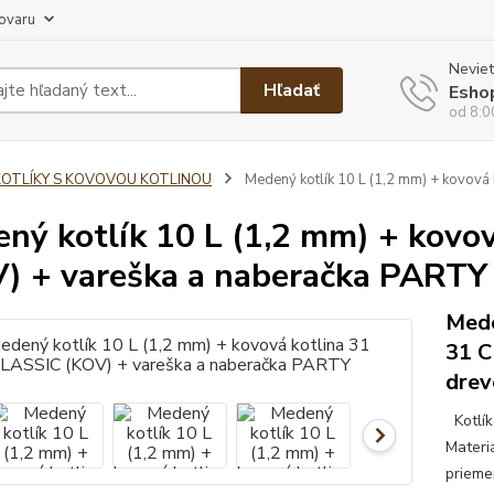
tovaru
Neviet
Hľadať
Esho
od 8:0
KOTLÍKY S KOVOVOU KOTLINOU
Medený kotlík 10 L (1,2 mm) + kovová
ný kotlík 10 L (1,2 mm) + kovo
) + vareška a naberačka PARTY
Mede
31 C
drev
Kotlík
Materi
prieme