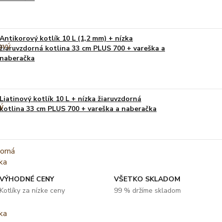
Antikorový kotlík 10 L (1,2 mm) + nízka
žiaruvzdorná kotlina 33 cm PLUS 700 + vareška a
naberačka
Liatinový kotlík 10 L + nízka žiaruvzdorná
kotlina 33 cm PLUS 700 + vareška a naberačka
VÝHODNÉ CENY
VŠETKO SKLADOM
Kotlíky za nízke ceny
99 % držíme skladom