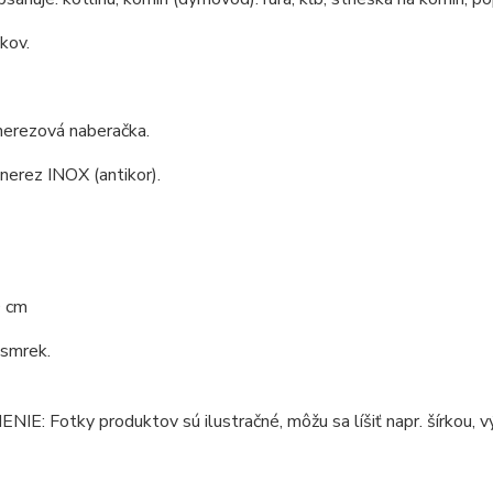
 kov.
nerezová naberačka.
 nerez INOX (antikor).
0 cm
 smrek.
E: Fotky produktov sú ilustračné, môžu sa líšiť napr. šírkou, vý