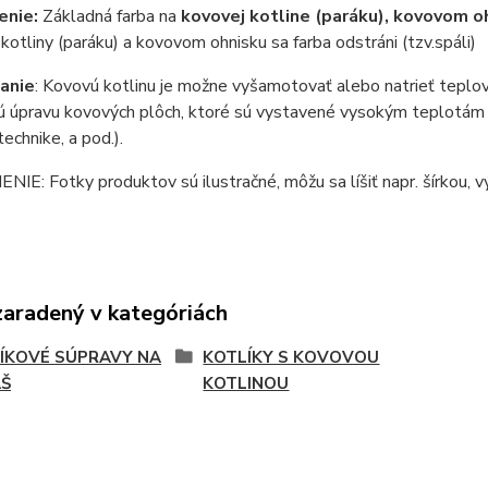
enie:
Základná farba na
kovovej kotline (paráku), kovovom o
 kotliny (paráku) a kovovom ohnisku sa farba odstráni (tzv.spáli)
anie
: Kovovú kotlinu je možne vyšamotovať alebo natrieť teplov
 úpravu kovových plôch, ktoré sú vystavené vysokým teplotám (ko
technike, a pod.).
E: Fotky produktov sú ilustračné, môžu sa líšiť napr. šírkou, vý
zaradený v kategóriách
ÍKOVÉ SÚPRAVY NA
KOTLÍKY S KOVOVOU
Š
KOTLINOU