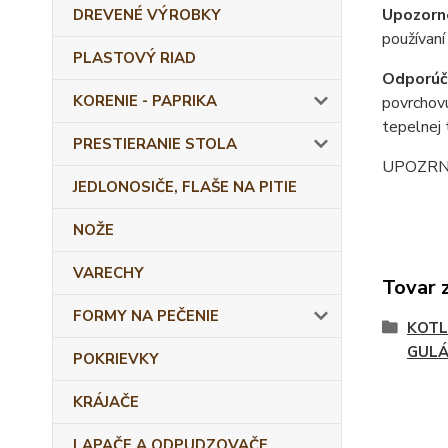
Upozorn
DREVENÉ VÝROBKY
používaní
PLASTOVÝ RIAD
Odporúč
KORENIE - PAPRIKA
povrchovú
tepelnej 
PRESTIERANIE STOLA
UPOZRNENI
JEDLONOSIČE, FLAŠE NA PITIE
NOŽE
VARECHY
Tovar 
FORMY NA PEČENIE
KOTL
GULÁ
POKRIEVKY
KRÁJAČE
LAPAČE A ODPUDZOVAČE