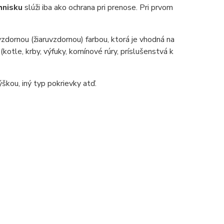
hnisku
slúži iba ako ochrana pri prenose. Pri prvom
zdornou (žiaruvzdornou) farbou, ktorá je vhodná na
tle, krby, výfuky, komínové rúry, príslušenstvá k
škou, iný typ pokrievky atď.