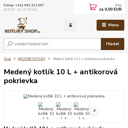
0
ks
Eshop: +421 902 212 007
za
0,00 EUR
od 8:00 - do 16:00 hod
Menu
Hľadať
Úvod
MEDENÉ KOTLÍKY
Medený kotlík 10 L + antikorová pokrievka
Medený kotlík 10 L + antikorová
pokrievka