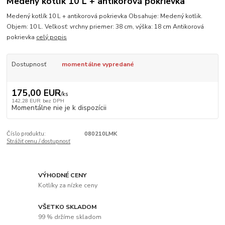
Medený kotlík 10 L + antikorová pokrievka
Medený kotlík 10 L + antikorová pokrievka Obsahuje: Medený kotlik.
Objem: 10 L. Veľkosť: vrchny priemer: 38 cm, výška: 18 cm Antikorová
pokrievka
celý popis
Dostupnosť
momentálne vypredané
175,00 EUR
/
ks
142,28 EUR
bez DPH
Momentálne nie je k dispozícii
Číslo produktu:
080210LMK
Strážiť cenu / dostupnosť
VÝHODNÉ CENY
Kotlíky za nízke ceny
VŠETKO SKLADOM
99 % držíme skladom