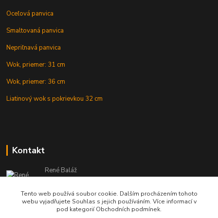
Oceľová panvica
Smaltovaná panvica
Nepriľnavá panvica
Wok, priemer: 31 cm
Wok, priemer: 36 cm
Liatinový wok s pokrievkou 32 cm
Kontakt
René Baláž
Eshop: +421 902 212 007
od 8:00 - do 16:00 hod
Tento web používá soubor cookie. Dalším procházením tohoto
webu vyjadřujete Souhlas s jejich používáním. Více informací v
info@kotlikyshop.sk
pod kategorií Obchodních podmínek.