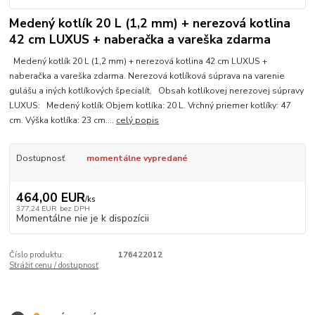
Medený kotlík 20 L (1,2 mm) + nerezová kotlina
42 cm LUXUS + naberačka a vareška zdarma
Medený kotlík 20 L (1,2 mm) + nerezová kotlina 42 cm LUXUS +
naberačka a vareška zdarma. Nerezová kotlíková súprava na varenie
gulášu a iných kotlíkových špecialít. Obsah kotlíkovej nerezovej súpravy
LUXUS: Medený kotlík Objem kotlíka: 20 L. Vrchný priemer kotlíky: 47
cm. Výška kotlíka: 23 cm....
celý popis
Dostupnosť
momentálne vypredané
464,00 EUR
/
ks
377,24 EUR
bez DPH
Momentálne nie je k dispozícii
Číslo produktu:
176422012
Strážiť cenu / dostupnosť