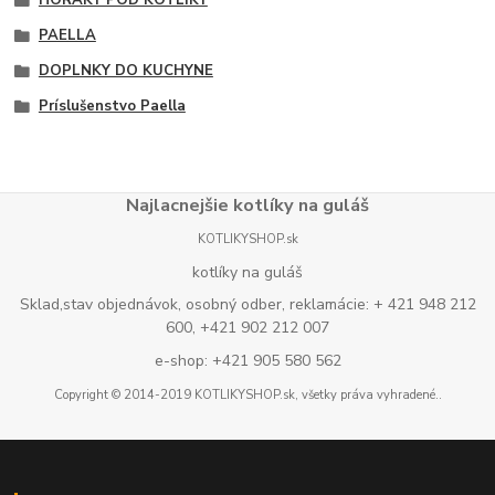
HORÁKY POD KOTLÍKY
PAELLA
DOPLNKY DO KUCHYNE
Príslušenstvo Paella
Najlacnejšie kotlíky na guláš
KOTLIKYSHOP.sk
kotlíky na guláš
Sklad,stav objednávok, osobný odber, reklamácie: + 421 948 212
600, +421 902 212 007
e-shop: +421 905 580 562
Copyright © 2014-2019 KOTLIKYSHOP.sk, všetky práva vyhradené..