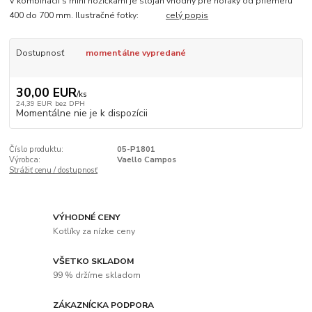
V kombinácii s mini nožičkami je stojan vhodný pre horáky od priemeru
400 do 700 mm. Ilustračné fotky:
celý popis
Dostupnosť
momentálne vypredané
30,00 EUR
/
ks
24,39 EUR
bez DPH
Momentálne nie je k dispozícii
Číslo produktu:
05-P1801
Výrobca:
Vaello Campos
Strážiť cenu / dostupnosť
VÝHODNÉ CENY
Kotlíky za nízke ceny
VŠETKO SKLADOM
99 % držíme skladom
ZÁKAZNÍCKA PODPORA