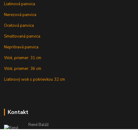
Liatinová panvica
Nerezová panvica
Oceľová panvica
Smaltovaná panvica
Nepriľnavá panvica
Wok, priemer: 31 cm
Wok, priemer: 36 cm
Liatinový wok s pokrievkou 32 cm
Kontakt
René Baláž
Eshop: +421 902 212 007
od 8:00 - do 16:00 hod