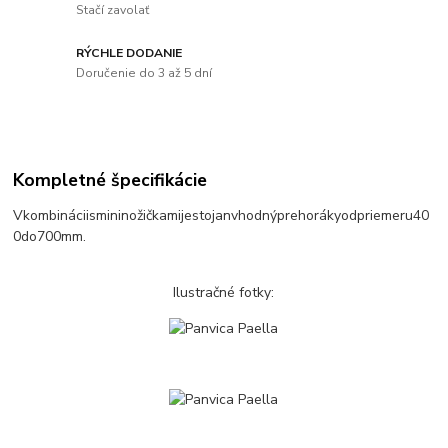
Stačí zavolať
RÝCHLE DODANIE
Doručenie do 3 až 5 dní
Kompletné špecifikácie
V
kombinácii
s
mini
nožičkami
je
stojan
vhodný
pre
horáky
od
priemeru
40
0
do
700
mm
.
Ilustračné fotky: