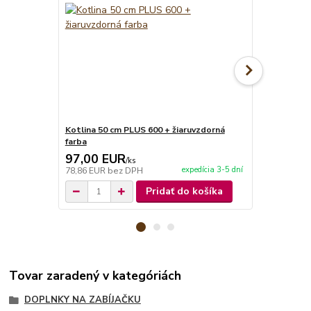
Kotlina 50 cm PLUS 600 + žiaruvzdorná
Kotlina 53 
farba
farba
97,00 EUR
107,00 
/
ks
expedícia 3-5 dní
78,86 EUR
bez DPH
86,99 EUR
b
Pridať do košíka
Tovar zaradený v kategóriách
DOPLNKY NA ZABÍJAČKU