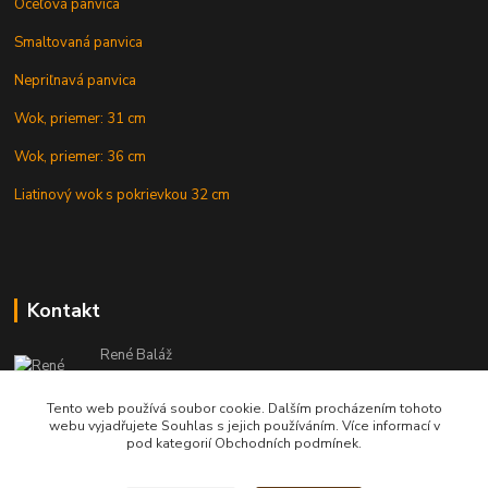
Oceľová panvica
Smaltovaná panvica
Nepriľnavá panvica
Wok, priemer: 31 cm
Wok, priemer: 36 cm
Liatinový wok s pokrievkou 32 cm
Kontakt
René Baláž
Eshop: +421 902 212 007
od 8:00 - do 16:00 hod
Tento web používá soubor cookie. Dalším procházením tohoto
webu vyjadřujete Souhlas s jejich používáním. Více informací v
info@kotlikyshop.sk
pod kategorií Obchodních podmínek.