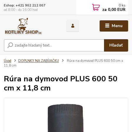
0
ks
Eshop: +421 902 212 007
za
0,00 EUR
od 8:00 - do 16:00 hod
Menu
Hľadať
Úvod
DOPLNKY NA ZABÍJAČKU
Rúra na dymovod PLUS 600 50 cm x
11,8 cm
Rúra na dymovod PLUS 600 50
cm x 11,8 cm