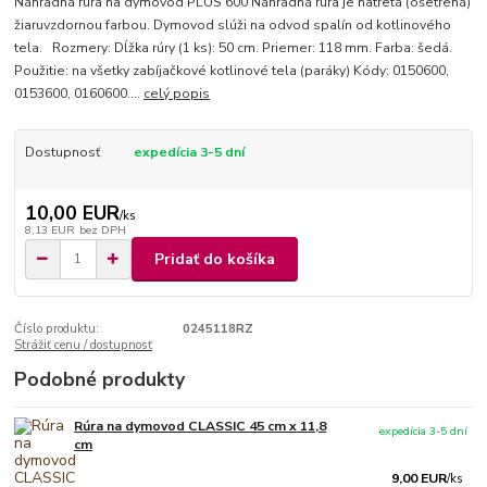
Náhradná rúra na dymovod PLUS 600 Náhradná rúra je natretá (ošetrená)
žiaruvzdornou farbou. Dymovod slúži na odvod spalín od kotlinového
tela. Rozmery: Dĺžka rúry (1 ks): 50 cm. Priemer: 118 mm. Farba: šedá.
Použitie: na všetky zabíjačkové kotlinové tela (paráky) Kódy: 0150600,
0153600, 0160600....
celý popis
Dostupnosť
expedícia 3-5 dní
10,00 EUR
/
ks
8,13 EUR
bez DPH
Pridať do košíka
Číslo produktu:
0245118RZ
Strážiť cenu / dostupnosť
Podobné produkty
Rúra na dymovod CLASSIC 45 cm x 11,8
expedícia 3-5 dní
cm
9,00 EUR
/
ks