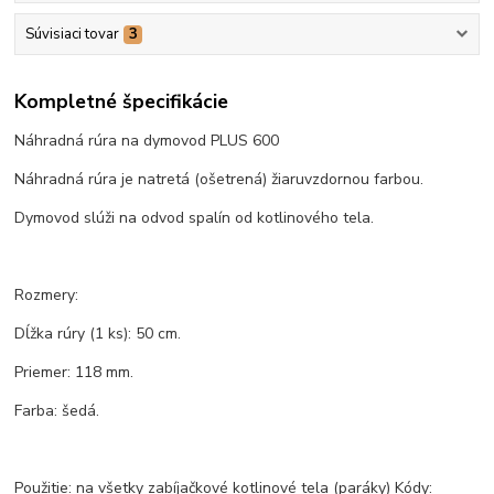
Súvisiaci tovar
3
Kompletné špecifikácie
Náhradná rúra na dymovod PLUS 600
Náhradná rúra je natretá (ošetrená) žiaruvzdornou farbou.
Dymovod slúži na odvod spalín od kotlinového tela.
Rozmery:
Dĺžka rúry (1 ks): 50 cm.
Priemer: 118 mm.
Farba: šedá.
Použitie: na všetky zabíjačkové kotlinové tela (paráky) Kódy: