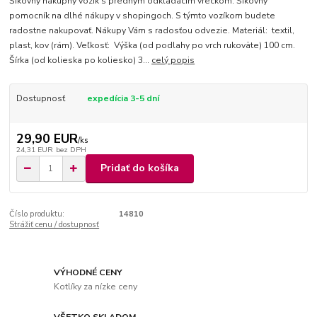
Šikovný nákupný vozík s predným odkladacím vreckom. Šikovný
pomocník na dlhé nákupy v shopingoch. S týmto vozíkom budete
radostne nakupovať. Nákupy Vám s radosťou odvezie. Materiál: textil,
plast, kov (rám). Veľkosť: Výška (od podlahy po vrch rukoväte) 100 cm.
Šírka (od kolieska po koliesko) 3...
celý popis
Dostupnosť
expedícia 3-5 dní
29,90 EUR
/
ks
24,31 EUR
bez DPH
Pridať do košíka
Číslo produktu:
14810
Strážiť cenu / dostupnosť
VÝHODNÉ CENY
Kotlíky za nízke ceny
VŠETKO SKLADOM