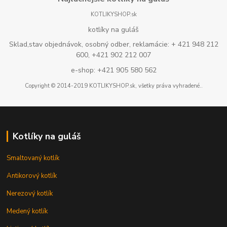
KOTLIKYSHOP.sk
kotlíky na guláš
Sklad,stav objednávok, osobný odber, reklamácie: + 421 948 212
600, +421 902 212 007
e-shop: +421 905 580 562
Copyright © 2014-2019 KOTLIKYSHOP.sk, všetky práva vyhradené..
Kotlíky na guláš
Smaltovaný kotlík
Antikorový kotlík
Nerezový kotlík
Medený kotlík