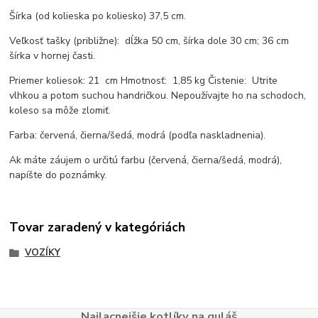
Šírka (od kolieska po koliesko) 37,5 cm.
Veľkosť tašky (približne): dĺžka 50 cm, šírka dole 30 cm; 36 cm
šírka v hornej časti.
Priemer koliesok: 21 cm Hmotnosť: 1,85 kg Čistenie: Utrite
vlhkou a potom suchou handričkou. Nepoužívajte ho na schodoch,
koleso sa môže zlomiť.
Farba: červená, čierna/šedá, modrá (podľa naskladnenia).
Ak máte záujem o určitú farbu (červená, čierna/šedá, modrá),
napíšte do poznámky.
Tovar zaradený v kategóriách
VOZÍKY
Najlacnejšie kotlíky na guláš