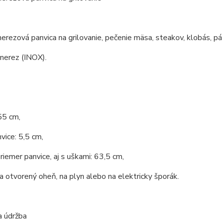
nerezová panvica na grilovanie, pečenie mäsa, steakov, klobás, pá
 nerez (INOX).
55 cm,
vice: 5,5 cm,
riemer panvice, aj s uškami: 63,5 cm,
 otvorený oheň, na plyn alebo na elektricky šporák.
a údržba