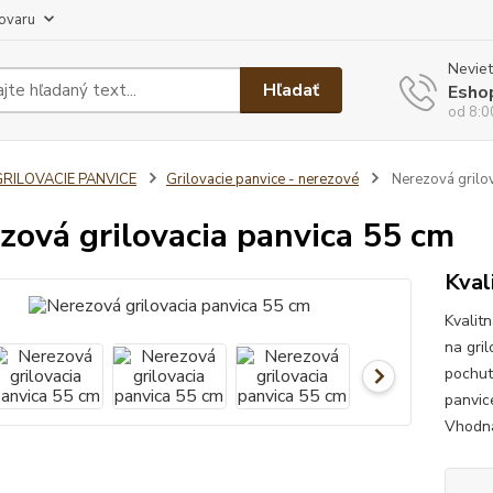
tovaru
Neviet
Hľadať
Esho
od 8:0
GRILOVACIE PANVICE
Grilovacie panvice - nerezové
Nerezová grilov
zová grilovacia panvica 55 cm
Kval
Kvalit
na gri
pochut
panvice
Vhodná