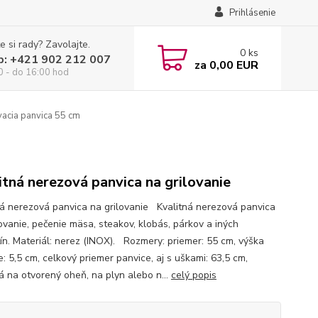
Prihlásenie
e si rady? Zavolajte.
0
ks
p: +421 902 212 007
za
0,00 EUR
0 - do 16:00 hod
acia panvica 55 cm
itná nerezová panvica na grilovanie
ná nerezová panvica na grilovanie Kvalitná nerezová panvica
lovanie, pečenie mäsa, steakov, klobás, párkov a iných
ín. Materiál: nerez (INOX). Rozmery: priemer: 55 cm, výška
: 5,5 cm, celkový priemer panvice, aj s uškami: 63,5 cm,
 na otvorený oheň, na plyn alebo n...
celý popis