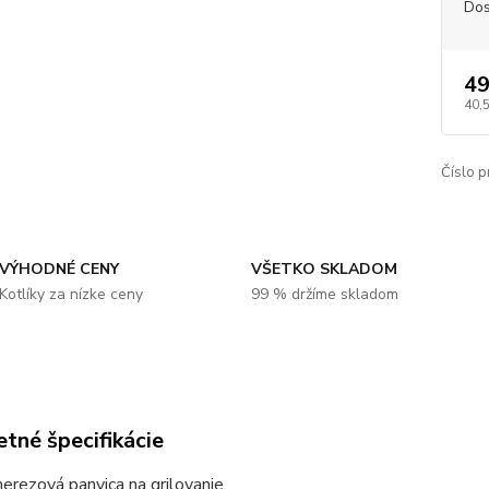
Dos
49
40,
Číslo p
VÝHODNÉ CENY
VŠETKO SKLADOM
Kotlíky za nízke ceny
99 % držíme skladom
tné špecifikácie
nerezová panvica na grilovanie