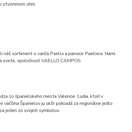
o otvorenom ohni.
ili náš sortiment o variča Paella a panvice Paellera. Nami
eb na svete, spoločnosť VAELLO CAMPOS.
ádza zo španielskeho mesta Valencie. Ľudia, ktorí v
le väčšina Španielov ju skôr pokladá za regionálne jedlo
 za jeden zo svojich symbolov.