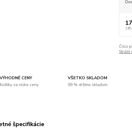
Dos
17
145
Číslo p
Strážiť
VÝHODNÉ CENY
VŠETKO SKLADOM
Kotlíky za nízke ceny
99 % držíme skladom
tné špecifikácie