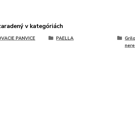
zaradený v kategóriách
OVACIE PANVICE
PAELLA
Gril
nere