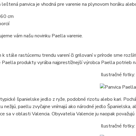
leštená panvica je vhodná pre varenie na plynovom horáku aleb
r 60 cm
orcií
ujeme vám našu novinku Paella varenie.
k stále rastúcemu trendu varení či grilovaní v prírode sme rozšír
 Paella produkty vyrába najprestížnejší výrobca Paella potri
Ilustračné fotky:
 typické španielske jedlo z ryže, podobné rizotu alebo kari. Poch
u nežijú, paellu zvyčajne vnímajú ako národné jedlo Španielska, a
ce sa v oblasti Valencia. Obyvatelia Valencie ju naopak považujú
Ilustračné fotky: