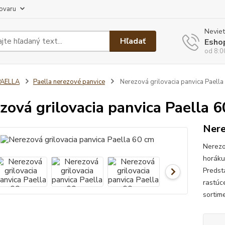
tovaru
Neviet
Hľadať
Esho
od 8:0
PAELLA
Paella nerezové panvice
Nerezová grilovacia panvica Paella
zová grilovacia panvica Paella 
Nere
Nerezo
horáku
Predst
rastúce
sortime