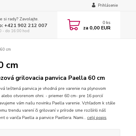
Prihlásenie
e si rady? Zavolajte.
0
ks
p: +421 902 212 007
za
0,00 EUR
0 - do 16:00 hod
 60 cm
60 cm
zová grilovacia panvica Paella 60 cm
vá leštená panvica je vhodná pre varenie na plynovom
 alebo otvorenom ohni. - priemer 60 cm- pre 16 porcií
avujeme vám našu novinku Paella varenie. Vzhľadom k stále
mu trendu varení či grilovaní v prírode sme rozšírili náš
nt o variča Paella a panvice Paellera. Nami...
celý popis