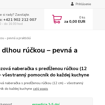
Prihlásenie
e si rady? Zavolajte.
0
ks
p: +421 902 212 007
za
0,00 EUR
0 - do 16:00 hod
ou – pevná a praktická
 dlhou rúčkou – pevná a
zová naberačka s predĺženou rúčkou (12
– všestranný pomocník do každej kuchyne
vá naberačka s predĺženou rúčkou (12 cm) – všestranný
ík do každej kuchyne
celý popis
tupnosť
expedícia 3-5 dní