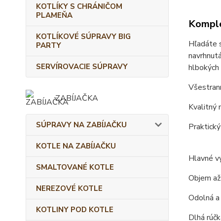
KOTLÍKY S CHRÁNIČOM
PLAMEŇA
Komple
KOTLÍKOVÉ SÚPRAVY BIG
Hľadáte s
PARTY
navrhnutá
SERVÍROVACIE SÚPRAVY
hlbokých 
Všestrann
ZABÍJAČKA
Kvalitný 
SÚPRAVY NA ZABÍJAČKU
Praktický
KOTLE NA ZABÍJAČKU
Hlavné v
SMALTOVANÉ KOTLE
Objem až
NEREZOVÉ KOTLE
Odolná a
KOTLINY POD KOTLE
Dlhá rúč