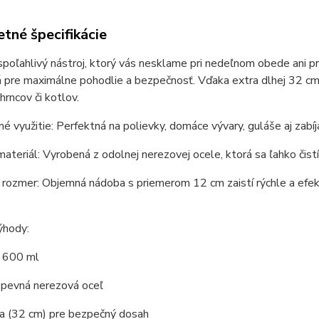
tné špecifikácie
poľahlivý nástroj, ktorý vás nesklame pri nedeľnom obede ani pr
 pre maximálne pohodlie a bezpečnosť. Vďaka extra dlhej 32 cm 
hrncov či kotlov.
é využitie: Perfektná na polievky, domáce vývary, guláše aj zabíj
materiál: Vyrobená z odolnej nerezovej ocele, ktorá sa ľahko čistí
 rozmer: Objemná nádoba s priemerom 12 cm zaistí rýchle a efekt
ýhody:
 600 ml
 pevná nerezová oceľ
ka (32 cm) pre bezpečný dosah