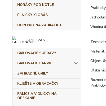
HORÁKY POD KOTLE
Praktick
PLNIČKY KLOBÁS
Jednoduch
DOPLNKY NA ZABÍJAČKU
Vhodná do
GRILOVANIE
Technick
Materiál:
GRILOVACIE SÚPRAVY
Objem: 6
GRILOVACIE PANVICE
Dĺžka rúč
ZÁHRADNÉ GRILY
Rozmer n
KLIEŠTE A OBRACAČKY
Praktický
PALICE A VIDLIČKY NA
OPEKANIE