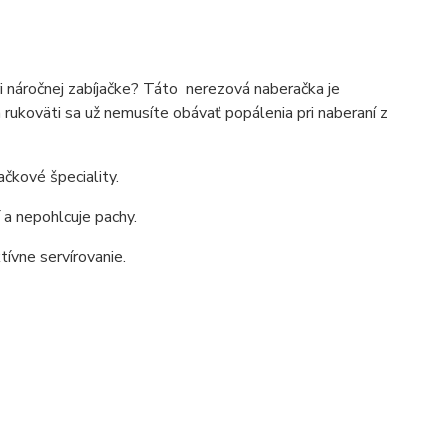
i náročnej zabíjačke? Táto nerezová naberačka je
rukoväti sa už nemusíte obávať popálenia pri naberaní z
ačkové špeciality.
 a nepohlcuje pachy.
ívne servírovanie.