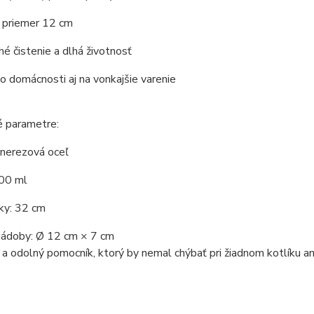
ý priemer 12 cm
é čistenie a dlhá životnosť
 domácnosti aj na vonkajšie varenie
é parametre:
 nerezová oceľ
00 ml
ky: 32 cm
ádoby: Ø 12 cm × 7 cm
 a odolný pomocník, ktorý by nemal chýbať pri žiadnom kotlíku ani