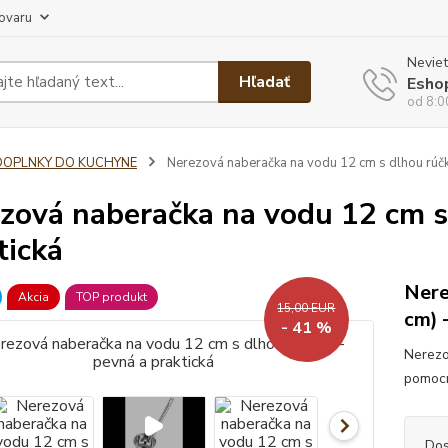
tovaru
Neviet
Hľadať
Esho
od 8:0
DOPLNKY DO KUCHYNE
Nerezová naberačka na vodu 12 cm s dlhou rúčk
zová naberačka na vodu 12 cm s
tická
Nere
Akcia
TOP produkt
15,00 EUR
cm) 
- 41 %
Nerezo
pomocn
Dos