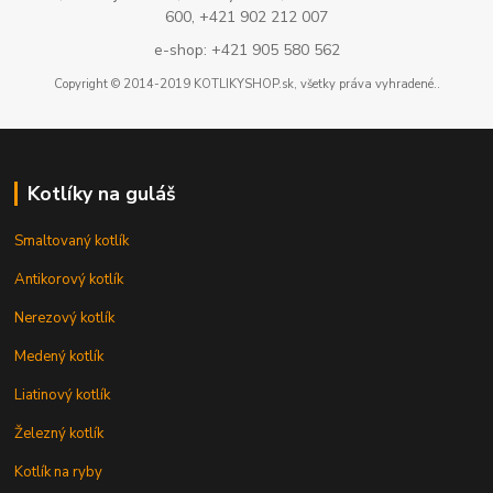
600, +421 902 212 007
e-shop: +421 905 580 562
Copyright © 2014-2019 KOTLIKYSHOP.sk, všetky práva vyhradené..
Kotlíky na guláš
Smaltovaný kotlík
Antikorový kotlík
Nerezový kotlík
Medený kotlík
Liatinový kotlík
Železný kotlík
Kotlík na ryby