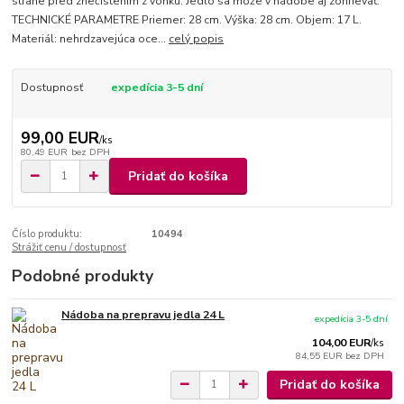
strane pred znečistením z vonku. Jedlo sa môže v nádobe aj zohrievať.
TECHNICKÉ PARAMETRE Priemer: 28 cm. Výška: 28 cm. Objem: 17 L.
Materiál: nehrdzavejúca oce...
celý popis
Dostupnosť
expedícia 3-5 dní
99,00 EUR
/
ks
80,49 EUR
bez DPH
Pridať do košíka
Číslo produktu:
10494
Strážiť cenu / dostupnosť
Podobné produkty
Nádoba na prepravu jedla 24 L
expedícia 3-5 dní
104,00 EUR
/
ks
84,55 EUR
bez DPH
Pridať do košíka