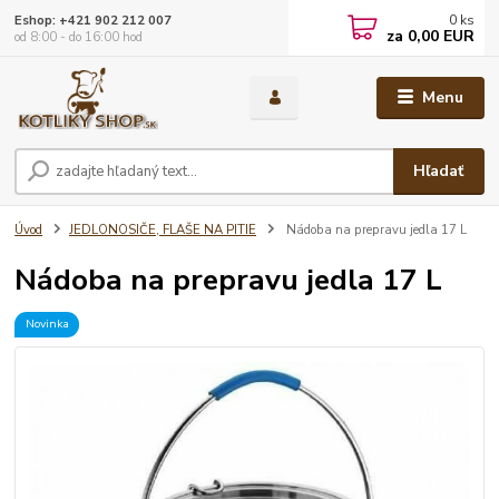
0
ks
Eshop: +421 902 212 007
za
0,00 EUR
od 8:00 - do 16:00 hod
Menu
Hľadať
Úvod
JEDLONOSIČE, FLAŠE NA PITIE
Nádoba na prepravu jedla 17 L
Nádoba na prepravu jedla 17 L
Novinka