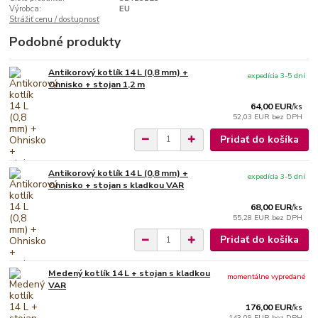
Výrobca:
EU
Strážiť cenu / dostupnosť
Podobné produkty
Antikorový kotlík 14 L (0,8 mm) +
expedícia 3-5 dní
Ohnisko + stojan 1,2 m
64,00 EUR
/
ks
52,03 EUR
bez DPH
Pridať do košíka
Antikorový kotlík 14 L (0,8 mm) +
expedícia 3-5 dní
Ohnisko + stojan s kladkou VAR
68,00 EUR
/
ks
55,28 EUR
bez DPH
Pridať do košíka
Medený kotlík 14 L + stojan s kladkou
momentálne vypredané
VAR
176,00 EUR
/
ks
143,09 EUR
bez DPH