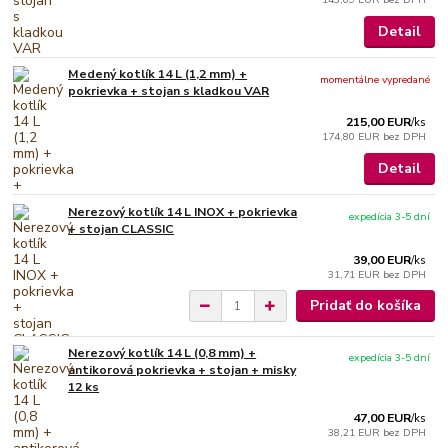
Detail
Medený kotlík 14 L (1,2 mm) +
momentálne vypredané
pokrievka + stojan s kladkou VAR
215,00 EUR
/
ks
174,80 EUR
bez DPH
Detail
Nerezový kotlík 14 L INOX + pokrievka
expedícia 3-5 dní
+ stojan CLASSIC
39,00 EUR
/
ks
31,71 EUR
bez DPH
Pridať do košíka
Nerezový kotlík 14 L (0,8 mm) +
expedícia 3-5 dní
antikorová pokrievka + stojan + misky
12 ks
47,00 EUR
/
ks
38,21 EUR
bez DPH