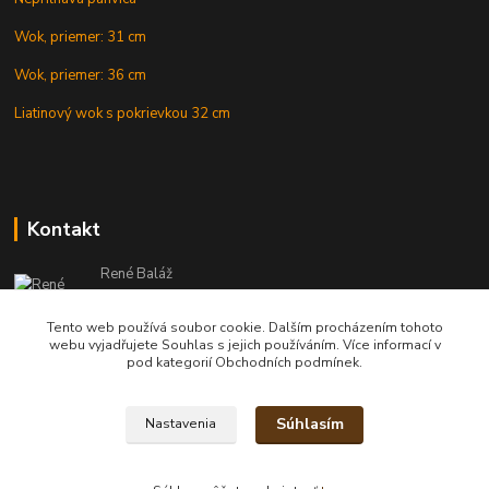
Wok, priemer: 31 cm
Wok, priemer: 36 cm
Liatinový wok s pokrievkou 32 cm
Kontakt
René Baláž
Eshop: +421 902 212 007
od 8:00 - do 16:00 hod
Tento web používá soubor cookie. Dalším procházením tohoto
webu vyjadřujete Souhlas s jejich používáním. Více informací v
info@kotlikyshop.sk
pod kategorií Obchodních podmínek.
Súhlasím
Nastavenia
Copyright © 2014-2030 KOTLIKYSHOP.sk, všetky práva vyhradené