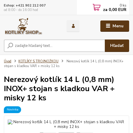
0
ks
Eshop: +421 902 212 007
za
0,00 EUR
od 8:00 - do 16:00 hod
Menu
Hľadať
Úvod
KOTLÍKY S TROJNOŽKOU
Nerezový kotlík 14 L (0,8 mm) INOX+
stojan s kladkou VAR + misky 12 ks
Nerezový kotlík 14 L (0,8 mm)
INOX+ stojan s kladkou VAR +
misky 12 ks
Novinka