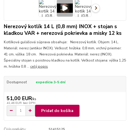
Nerezový kotlík 14 L (0,8 mm) INOX + stojan s
kladkou VAR + nerezová pokrievka a misky 12 ks
Kotlíková gulášová súprava obsahuje: Nerezový kotlík. Objem: 14 L.
Materiál: nerez (antikor INOX). Veľkosť: hrúbka: 0,8 mm, vrchný priemer:
41 cm, výška: 18 cm. Nerezová pokrievka. Materiál: nerez (INOX).
Špeciálny stojan s poistnou kladkou na kotlík. Veľkosť stojana: výška 1,25
m, hrúbka 0,8 ...
celý popis
Dostupnosť
expedícia 3-5 dní
51,00 EUR
/
ks
41,46 EUR
bez DPH
Pridať do košíka
Číslo produktu:
51415125