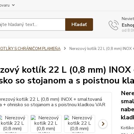
tovaru
Neviet
Hľadať
Esho
od 8:0
KOTLÍKY S CHRÁNIČOM PLAMEŇA
Nerezový kotlík 22 L (0,8 mm) INOX 
zový kotlík 22 L (0,8 mm) INOX
sko so stojanom a s poistnou k
Nere
smal
nabe
klad
Kotlíko