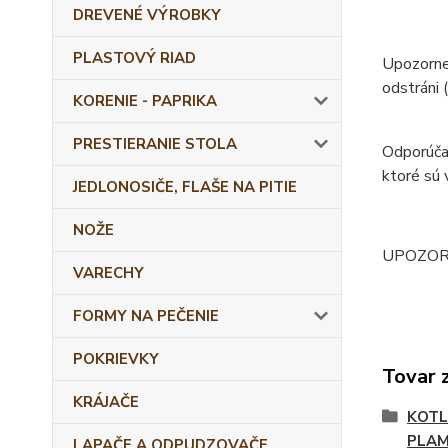
DREVENÉ VÝROBKY
PLASTOVÝ RIAD
Upozornen
odstráni (
KORENIE - PAPRIKA
PRESTIERANIE STOLA
Odporúčan
ktoré sú 
JEDLONOSIČE, FLAŠE NA PITIE
NOŽE
UPOZORNEN
VARECHY
FORMY NA PEČENIE
POKRIEVKY
Tovar 
KRÁJAČE
KOTL
PLA
LAPAČE A ODPUDZOVAČE