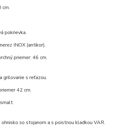
0 cm.
á pokrievka.
 nerez INOX (antikor).
vrchný priemer: 46 cm.
a grilovanie s reťazou.
priemer 42 cm.
 smalt.
 ohnisko so stojanom a s poistnou kladkou VAR.