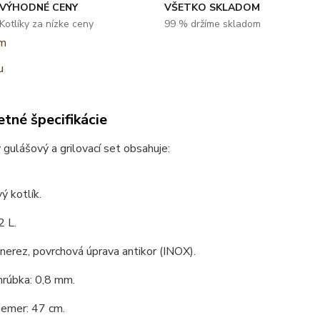
VÝHODNÉ CENY
VŠETKO SKLADOM
Kotlíky za nízke ceny
99 % držíme skladom
tné špecifikácie
 gulášový a grilovací set obsahuje:
ý kotlík.
2 L.
 nerez, povrchová úprava antikor (INOX).
hrúbka: 0,8 mm.
iemer: 47 cm.