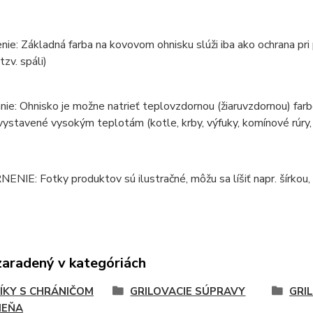
ie: Základná farba na kovovom ohnisku slúži iba ako ochrana pri
tzv. spáli)
ie: Ohnisko je možne natrieť teplovzdornou (žiaruvzdornou) farb
vystavené vysokým teplotám (kotle, krby, výfuky, komínové rúry, p
IE: Fotky produktov sú ilustračné, môžu sa líšiť napr. šírkou, 
zaradený v kategóriách
ÍKY S CHRÁNIČOM
GRILOVACIE SÚPRAVY
GRIL
MEŇA