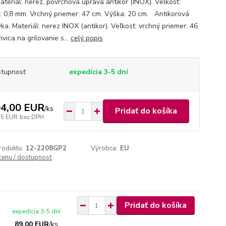
ateriál: nerez, povrchová úprava antikor (INOX). Veľkosť:
: 0,8 mm. Vrchný priemer: 47 cm. Výška: 20 cm. Antikorová
ka. Materiál: nerez INOX (antikor). Veľkosť: vrchný priemer: 46
vica na grilovanie s...
celý popis
tupnosť
expedícia 3-5 dní
4,00 EUR
/
ks
Pridať do košíka
55 EUR
bez DPH
roduktu:
12-2208GP2
Výrobca:
EU
 cenu / dostupnosť
Pridať do košíka
expedícia 3-5 dní
89,00 EUR
/
ks