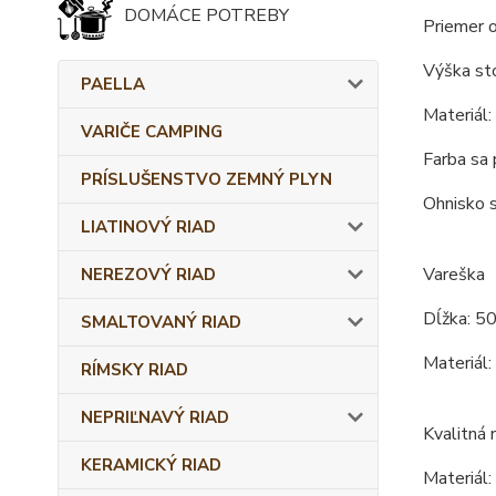
DOMÁCE POTREBY
Priemer o
Výška sto
PAELLA
Materiál:
VARIČE CAMPING
Farba sa 
PRÍSLUŠENSTVO ZEMNÝ PLYN
Ohnisko s
LIATINOVÝ RIAD
Vareška
NEREZOVÝ RIAD
Dĺžka: 50
SMALTOVANÝ RIAD
Materiál:
RÍMSKY RIAD
NEPRIĽNAVÝ RIAD
Kvalitná 
KERAMICKÝ RIAD
Materiál: