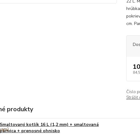
22 L. M
hrúbka
pokriev
cm. Pan
Dos
10
84,
Číslo p
Strážiť
é produkty
Smaltovaný kotlík 16 L (1,2 mm) + smaltovaná
panvica + prenosné ohnisko