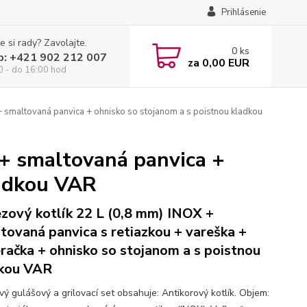
Prihlásenie
e si rady? Zavolajte.
0
ks
p: +421 902 212 007
za
0,00 EUR
0 - do 16:00 hod
+ smaltovaná panvica + ohnisko so stojanom a s poistnou kladkou
 + smaltovaná panvica +
ladkou VAR
zový kotlík 22 L (0,8 mm) INOX +
tovaná panvica s retiazkou + vareška +
račka + ohnisko so stojanom a s poistnou
kou VAR
vý gulášový a grilovací set obsahuje: Antikorový kotlík. Objem: