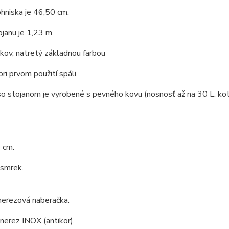
hniska je 46,50 cm.
janu je 1,23 m.
 kov, natretý základnou farbou
pri prvom použití spáli.
o stojanom je vyrobené s pevného kovu (nosnosť až na 30 L. kotl
 cm.
 smrek.
nerezová naberačka.
 nerez INOX (antikor).