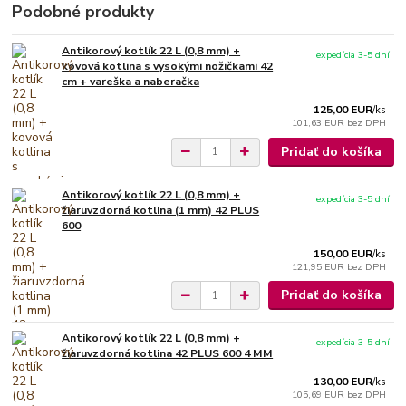
Podobné produkty
Antikorový kotlík 22 L (0,8 mm) +
expedícia 3-5 dní
kovová kotlina s vysokými nožičkami 42
cm + vareška a naberačka
125,00 EUR
/
ks
101,63 EUR
bez DPH
Pridať do košíka
Antikorový kotlík 22 L (0,8 mm) +
expedícia 3-5 dní
žiaruvzdorná kotlina (1 mm) 42 PLUS
600
150,00 EUR
/
ks
121,95 EUR
bez DPH
Pridať do košíka
Antikorový kotlík 22 L (0,8 mm) +
expedícia 3-5 dní
žiaruvzdorná kotlina 42 PLUS 600 4 MM
130,00 EUR
/
ks
105,69 EUR
bez DPH