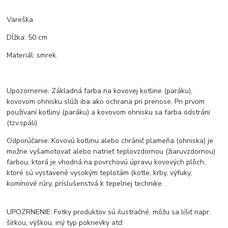
Vareška
Dĺžka: 50 cm
Materiál: smrek.
Upozornenie: Základná farba na kovovej kotline (paráku),
kovovom ohnisku slúži iba ako ochrana pri prenose. Pri prvom
používaní kotliny (paráku) a kovovom ohnisku sa farba odstráni
(tzv.spáli)
Odporúčanie: Kovovú kotlinu alebo chránič plameňa (ohniska) je
možne vyšamotovať alebo natrieť teplovzdornou (žiaruvzdornou)
farbou, ktorá je vhodná na povrchovú úpravu kovových plôch,
ktoré sú vystavené vysokým teplotám (kotle, krby, výfuky,
komínové rúry, príslušenstvá k tepelnej technike.
UPOZRNENIE: Fotky produktov sú ilustračné, môžu sa líšiť napr.
šírkou, výškou, iný typ pokrievky atď.