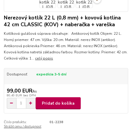
Nerezový kotlík 22 L (0,8 mm) + kovová kotlina
42 cm CLASSIC (KOV) + naberačka + vareška
Kotlíková gulášová súprava obsahuje: Antikorový kotlík Objem: 22 L.
Horný priemer: 47 cm. Výška: 20 cm. Materiál: nerez INOX (antikor).
Antikorová pokrievka Priemer: 46 cm. Materiál: nerez INOX (antikor).
Kovová kotlina natretá základnou farbou. Rozmer kotliny: Priemer: 42 cm.
Celková výška: 1...
celý popis
Dostupnosť
expedícia 3-5 dní
99,00 EUR
/
ks
80,49 EUR
bez DPH
Pridať do košíka
Číslo produktu:
01-2238
Strážiť cenu / dostupnosť