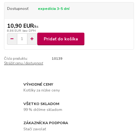
Dostupnosť
expedícia 3-5 dní
10,90 EUR
/
ks
8,86 EUR
bez DPH
Pridať do košíka
Číslo produktu:
10139
Strážiť cenu / dostupnosť
VÝHODNÉ CENY
Kotlíky za nízke ceny
VŠETKO SKLADOM
99 % držíme skladom
ZÁKAZNÍCKA PODPORA
Stačí zavolať