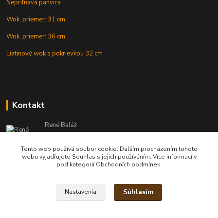
Nepriľnavá panvica
Wok, priemer: 31 cm
Wok, priemer: 36 cm
Liatinový wok s pokrievkou 32 cm
Kontakt
René Baláž
Eshop: +421 902 212 007
od 8:00 - do 16:00 hod
Tento web používá soubor cookie. Dalším procházením tohoto
webu vyjadřujete Souhlas s jejich používáním. Více informací v
info@kotlikyshop.sk
pod kategorií Obchodních podmínek.
Súhlasím
Nastavenia