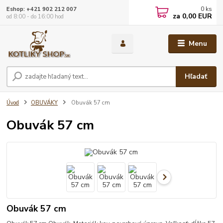
0
ks
Eshop: +421 902 212 007
za
0,00 EUR
od 8:00 - do 16:00 hod
Menu
Hľadať
Úvod
OBUVÁKY
Obuvák 57 cm
Obuvák 57 cm
Obuvák 57 cm