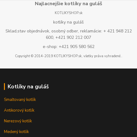
Najlacnejšie kotlíky na guláš
KOTLIKYSHOP.sk
kotlíky na guláš
Sklad,stav objednávok, osobný odber, reklamácie: + 421 948 212
600, +421 902 212 007
e-shop: +421 905 580 562
Copyright © 2014-2019 KOTLIKYSHOP.sk, všetky práva vyhradené..
Kotlíky na guláš
Smaltovaný kotlík
Antikorový kotlík
Nerezový kotlík
Medený kotlík