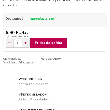
Obuvák 57 cm Obuvák. Materiál: kov, povrchová úprava. Veľkosť: dĺžka 57
cm
celý popis
Dostupnosť
expedícia 3-5 dní
6,90 EUR
/
ks
5,61 EUR
bez DPH
Pridať do košíka
Číslo produktu:
01-0257OBUV
Strážiť cenu / dostupnosť
VÝHODNÉ CENY
Kotlíky za nízke ceny
VŠETKO SKLADOM
99 % držíme skladom
ZÁKAZNÍCKA PODPORA