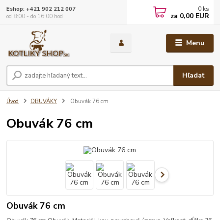
0
ks
Eshop: +421 902 212 007
za
0,00 EUR
od 8:00 - do 16:00 hod
Menu
Hľadať
Úvod
OBUVÁKY
Obuvák 76 cm
Obuvák 76 cm
Obuvák 76 cm