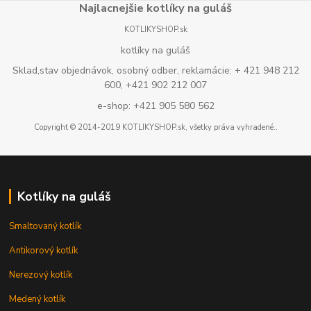
Najlacnejšie kotlíky na guláš
KOTLIKYSHOP.sk
kotlíky na guláš
Sklad,stav objednávok, osobný odber, reklamácie: + 421 948 212
600, +421 902 212 007
e-shop: +421 905 580 562
Copyright © 2014-2019 KOTLIKYSHOP.sk, všetky práva vyhradené..
Kotlíky na guláš
Smaltovaný kotlík
Antikorový kotlík
Nerezový kotlík
Medený kotlík