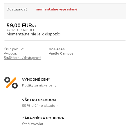
Dostupnosť
momentálne vypredané
59,00 EUR
/
ks
47,97 EUR
bez DPH
Momentálne nie je k dispozícii
Číslo produktu:
02-P4646
Výrobca:
Vaello Campos
Strážiť cenu / dostupnosť
VÝHODNÉ CENY
Kotlíky za nízke ceny
VŠETKO SKLADOM
99 % držíme skladom
ZÁKAZNÍCKA PODPORA
Stačí zavolať