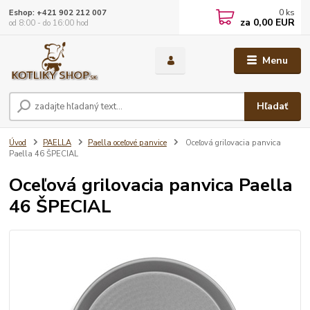
0
ks
Eshop: +421 902 212 007
za
0,00 EUR
od 8:00 - do 16:00 hod
Menu
Hľadať
Úvod
PAELLA
Paella oceľové panvice
Oceľová grilovacia panvica
Paella 46 ŠPECIAL
Oceľová grilovacia panvica Paella
46 ŠPECIAL