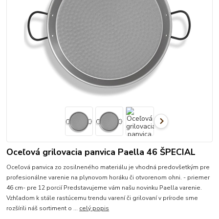
Oceľová grilovacia panvica Paella 46 ŠPECIAL
Oceľová panvica zo zosilneného materiálu je vhodná predovšetkým pre
profesionálne varenie na plynovom horáku či otvorenom ohni. - priemer
46 cm- pre 12 porcií Predstavujeme vám našu novinku Paella varenie.
Vzhľadom k stále rastúcemu trendu varení či grilovaní v prírode sme
rozšírili náš sortiment o ...
celý popis