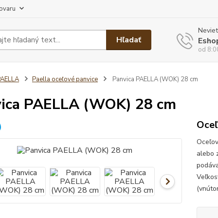
tovaru
Neviet
Hľadať
Esho
od 8:0
PAELLA
Paella oceľové panvice
Panvica PAELLA (WOK) 28 cm
ica PAELLA (WOK) 28 cm
Oceľ
Oceľov
alebo 
podáv
Veľkos
(vnútor