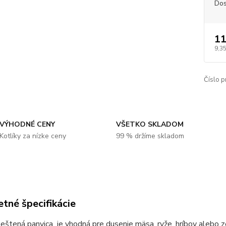
Dos
11
9,3
Číslo p
VÝHODNÉ CENY
VŠETKO SKLADOM
Kotlíky za nízke ceny
99 % držíme skladom
tné špecifikácie
eštená panvica je vhodná pre dusenie mäsa, ryže, hríbov alebo z