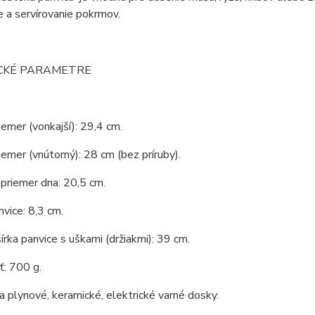
 a servírovanie pokrmov.
CKÉ PARAMETRE
iemer (vonkajší): 29,4 cm.
iemer (vnútorný): 28 cm (bez príruby).
priemer dna: 20,5 cm.
vice: 8,3 cm.
írka panvice s uškami (držiakmi): 39 cm.
: 700 g.
 plynové, keramické, elektrické varné dosky.