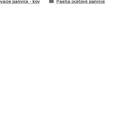
ovacie panvice - kov
Paella oceľové panvice