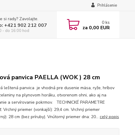
Prihlásenie
e si rady? Zavolajte.
0
ks
p: +421 902 212 007
za
0,00 EUR
0 - do 16:00 hod
ová panvica PAELLA (WOK ) 28 cm
á leštená panvica je vhodná pre dusenie mäsa, ryže, hríbov
zeleniny na plynovom horáku, otvorenom ohni, ako aj na
anie a servírovanie pokrmov. TECHNICKÉ PARAMETRE
ť: Vrchný priemer (vonkajší): 29,4 cm. Vrchný priemer
ný): 28 cm (bez príruby). Vnútorný priemer dna: 20...
celý popis