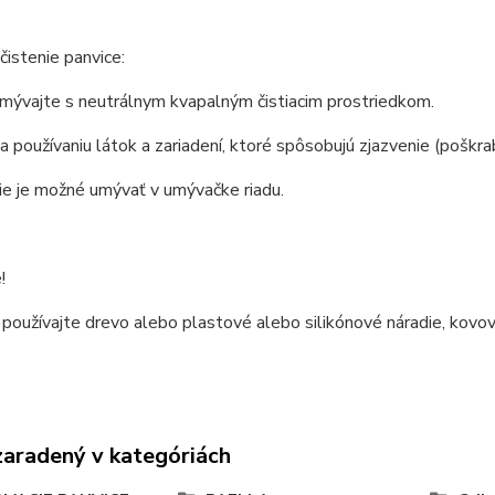
čistenie panvice:
mývajte s neutrálnym kvapalným čistiacim prostriedkom.
a používaniu látok a zariadení, ktoré spôsobujú zjazvenie (poškra
ie je možné umývať v umývačke riadu.
!
í používajte drevo alebo plastové alebo silikónové náradie, kovo
zaradený v kategóriách