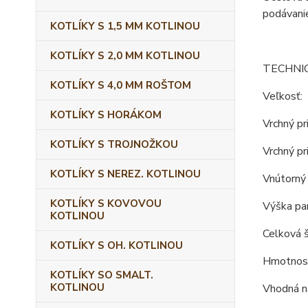
podávanie
KOTLÍKY S 1,5 MM KOTLINOU
KOTLÍKY S 2,0 MM KOTLINOU
TECHNI
KOTLÍKY S 4,0 MM ROŠTOM
Veľkosť:
KOTLÍKY S HORÁKOM
Vrchný pr
KOTLÍKY S TROJNOŽKOU
Vrchný pr
KOTLÍKY S NEREZ. KOTLINOU
Vnútorný 
KOTLÍKY S KOVOVOU
Výška pan
KOTLINOU
Celková š
KOTLÍKY S OH. KOTLINOU
Hmotnosť
KOTLÍKY SO SMALT.
KOTLINOU
Vhodná na