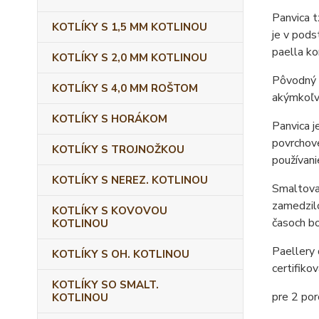
Panvica t
KOTLÍKY S 1,5 MM KOTLINOU
je v pods
paella ko
KOTLÍKY S 2,0 MM KOTLINOU
Pôvodný o
KOTLÍKY S 4,0 MM ROŠTOM
akýmkoľve
KOTLÍKY S HORÁKOM
Panvica j
povrchove
KOTLÍKY S TROJNOŽKOU
používani
KOTLÍKY S NEREZ. KOTLINOU
Smaltovan
zamedzilo
KOTLÍKY S KOVOVOU
časoch bo
KOTLINOU
Paellery
KOTLÍKY S OH. KOTLINOU
certifiko
KOTLÍKY SO SMALT.
pre 2 por
KOTLINOU