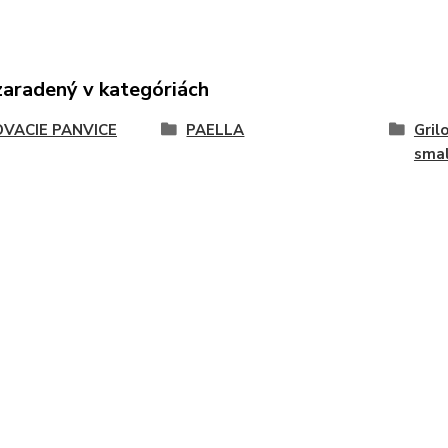
zaradený v kategóriách
OVACIE PANVICE
PAELLA
Gril
sma