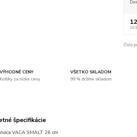
Dos
12
10,
Číslo p
VÝHODNÉ CENY
VŠETKO SKLADOM
Kotlíky za nízke ceny
99 % držíme skladom
tné špecifikácie
panvica VACA SMALT 26 cm