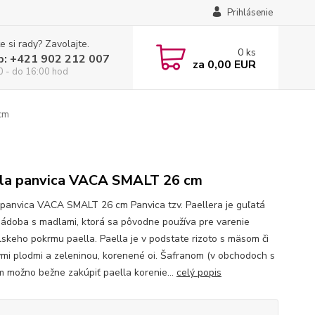
Prihlásenie
e si rady? Zavolajte.
0
ks
p: +421 902 212 007
za
0,00 EUR
0 - do 16:00 hod
cm
la panvica VACA SMALT 26 cm
 panvica VACA SMALT 26 cm Panvica tzv. Paellera je guľatá
nádoba s madlami, ktorá sa pôvodne používa pre varenie
lskeho pokrmu paella. Paella je v podstate rizoto s mäsom či
mi plodmi a zeleninou, korenené oi. Šafranom (v obchodoch s
m možno bežne zakúpiť paella korenie...
celý popis