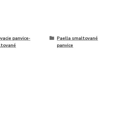
ovacie panvice-
Paella smaltované
ltované
panvice