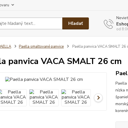
tovaru
Neviet
Hľadať
Esho
od 8:0
PAELLA
Paella smaltované panvice
Paella panvica VACA SMALT 26 
la panvica VACA SMALT 26 cm
Pael
Paella
nízka 
španie
morský
korení