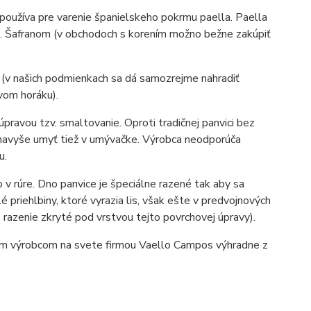
 používa pre varenie španielskeho pokrmu paella. Paella
i. Šafranom (v obchodoch s korením možno bežne zakúpiť
 (v našich podmienkach sa dá samozrejme nahradiť
vom horáku).
pravou tzv. smaltovanie. Oproti tradičnej panvici bez
 navyše umyť tiež v umývačke. Výrobca neodporúča
u.
v rúre. Dno panvice je špeciálne razené tak aby sa
priehlbiny, ktoré vyrazia lis, však ešte v predvojnových
 razenie zkryté pod vrstvou tejto povrchovej úpravy).
ím výrobcom na svete firmou Vaello Campos výhradne z