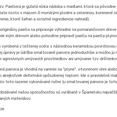
zv. Paellera je guľatá nízka nádoba s madlami, ktorá sa pôvodne
tate rizoto s mäsom či morskými plodmi a zeleninou, korenené o
renie, ktoré šafran a ostatné ingrediencie nahradí).
riginálny paella sa pripravuje výhradne na pomarančovom dreve
k iným drevom alebo pohodlne pripraviť paellu na paella plyno
e vyrobená z leštenej ocele s následnou keramickou povrchovou ú
j úpravy je údržba smaltované panvice jednoduchšie a možno ju
e agresívnych umývacích prostriedkov ani umývanie tzv. drôtenko
á panvica je vhodná na varenie na "plyne", otvorenom ohni alebo 
 akejkoľvek deformácii spôsobenej teplom. Ide o pravidelné malé 
lo toto razenie vykonávané ručne (u smaltovanej panvice je toto
 dodávané našou spoločnosťou sú vyrábané v Španielsku najväčš
vaných materiálov.
cie