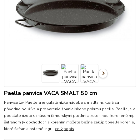
Paella panvica VACA SMALT 50 cm
Panvica tzv. Paellera je guľatá nízka nádoba s madlami, ktorá sa
pôvodne používala pre varenie španielskeho pokrmu paella. Paella je v
podstate rizoto s mäsom či morskými plodmi a zeleninou, korenené mj.
šafránom (v obchodoch s korením môžete bežne zakúpiť paella korenie,
ktoré šafran a ostatné ingr...
celý popis