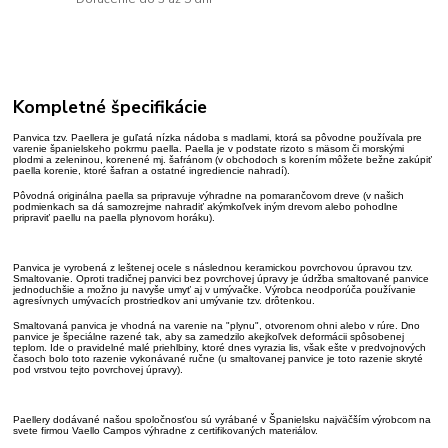
Kompletné špecifikácie
Panvica tzv. Paellera je guľatá nízka nádoba s madlami, ktorá sa pôvodne používala pre
varenie španielskeho pokrmu paella. Paella je v podstate rizoto s mäsom či morskými
plodmi a zeleninou, korenené mj. šafránom (v obchodoch s korením môžete bežne zakúpiť
paella korenie, ktoré šafran a ostatné ingrediencie nahradí).
Pôvodná originálna paella sa pripravuje výhradne na pomarančovom dreve (v našich
podmienkach sa dá samozrejme nahradiť akýmkoľvek iným drevom alebo pohodlne
pripraviť paellu na paella plynovom horáku).
Panvica je vyrobená z leštenej ocele s následnou keramickou povrchovou úpravou tzv.
Smaltovanie. Oproti tradičnej panvici bez povrchovej úpravy je údržba smaltované panvice
jednoduchšie a možno ju navyše umyť aj v umývačke. Výrobca neodporúča používanie
agresívnych umývacích prostriedkov ani umývanie tzv. drôtenkou.
Smaltovaná panvica je vhodná na varenie na "plynu", otvorenom ohni alebo v rúre. Dno
panvice je špeciálne razené tak, aby sa zamedzilo akejkoľvek deformácii spôsobenej
teplom. Ide o pravidelné malé priehlbiny, ktoré dnes vyrazia lis, však ešte v predvojnových
časoch bolo toto razenie vykonávané ručne (u smaltovanej panvice je toto razenie skryté
pod vrstvou tejto povrchovej úpravy).
Paellery dodávané našou spoločnosťou sú vyrábané v Španielsku najväčším výrobcom na
svete firmou Vaello Campos výhradne z certifikovaných materiálov.