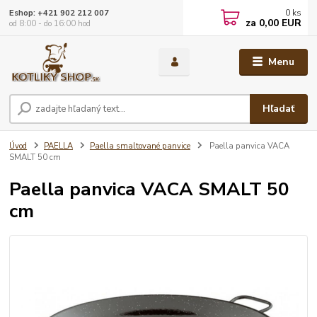
0
ks
Eshop: +421 902 212 007
za
0,00 EUR
od 8:00 - do 16:00 hod
Menu
Hľadať
Úvod
PAELLA
Paella smaltované panvice
Paella panvica VACA
SMALT 50 cm
Paella panvica VACA SMALT 50
cm