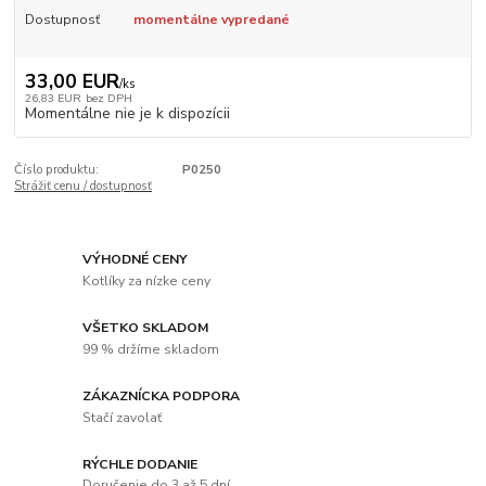
Dostupnosť
momentálne vypredané
33,00 EUR
/
ks
26,83 EUR
bez DPH
Momentálne nie je k dispozícii
Číslo produktu:
P0250
Strážiť cenu / dostupnosť
VÝHODNÉ CENY
Kotlíky za nízke ceny
VŠETKO SKLADOM
99 % držíme skladom
ZÁKAZNÍCKA PODPORA
Stačí zavolať
RÝCHLE DODANIE
Doručenie do 3 až 5 dní