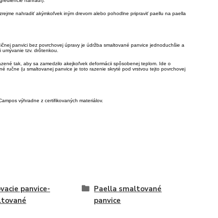
grediencie nahradí).
rejme nahradiť akýmkoľvek iným drevom alebo pohodlne pripraviť paellu na paella
dičnej panvici bez povrchovej úpravy je údržba smaltované panvice jednoduchšie a
 umývanie tzv. drôtenkou.
azené tak, aby sa zamedzilo akejkoľvek deformácii spôsobenej teplom. Ide o
né ručne (u smaltovanej panvice je toto razenie skryté pod vrstvou tejto povrchovej
ampos výhradne z certifikovaných materiálov.
ovacie panvice-
Paella smaltované
ltované
panvice