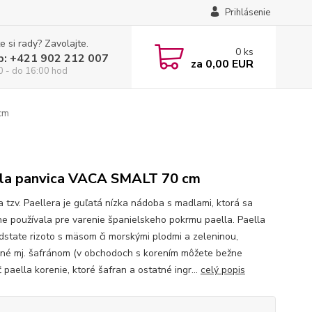
Prihlásenie
e si rady? Zavolajte.
0
ks
p: +421 902 212 007
za
0,00 EUR
0 - do 16:00 hod
cm
la panvica VACA SMALT 70 cm
a tzv. Paellera je guľatá nízka nádoba s madlami, ktorá sa
e používala pre varenie španielskeho pokrmu paella. Paella
odstate rizoto s mäsom či morskými plodmi a zeleninou,
né mj. šafránom (v obchodoch s korením môžete bežne
 paella korenie, ktoré šafran a ostatné ingr...
celý popis