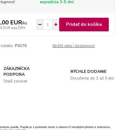
tupnosť
expedícia 3-5 dní
,00 EUR
/
ks
Pridať do košíka
36 EUR
bez DPH
roduktu:
P0270
Strážiť cenu / dostupnosť
ZÁKAZNÍCKA
RÝCHLE DODANIE
PODPORA
Doručenie do 3 až 5 dní
Stačí zavolať
pokrmu paella. Paella je v podstate rizoto s mäsom či morskými plodmi a zeleninou,