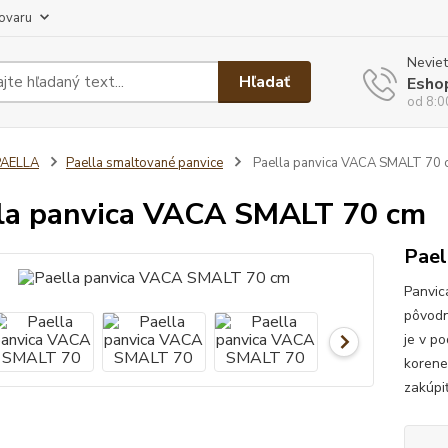
tovaru
Neviet
Hľadať
Esho
od 8:0
PAELLA
Paella smaltované panvice
Paella panvica VACA SMALT 70 
la panvica VACA SMALT 70 cm
Pael
Panvic
pôvodn
je v p
korene
zakúpiť