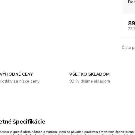
Dos
89
72,
Číslo p
VÝHODNÉ CENY
VŠETKO SKLADOM
Kotlíky za nízke ceny
99 % držíme skladom
tné špecifikácie
Paellera je guľatá nízka nádoba s madlami, ktorá sa pôvodne používala pre varenie španielskeho 