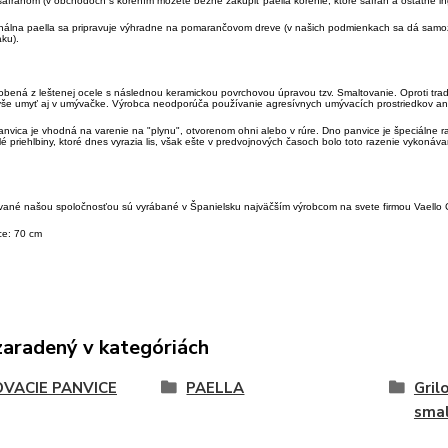
šafránom (v obchodoch s korením môžete bežne zakúpiť paella korenie, ktoré šafran a ostatné in
nálna paella sa pripravuje výhradne na pomarančovom dreve (v našich podmienkach sa dá samoz
ku).
robená z leštenej ocele s následnou keramickou povrchovou úpravou tzv. Smaltovanie. Oproti tra
še umyť aj v umývačke. Výrobca neodporúča používanie agresívnych umývacích prostriedkov ani
nvica je vhodná na varenie na "plynu", otvorenom ohni alebo v rúre. Dno panvice je špeciálne r
é priehlbiny, ktoré dnes vyrazia lis, však ešte v predvojnových časoch bolo toto razenie vykonáva
vané našou spoločnosťou sú vyrábané v Španielsku najväčším výrobcom na svete firmou Vaello C
ce: 70 cm
zaradený v kategóriách
OVACIE PANVICE
PAELLA
Gril
sma