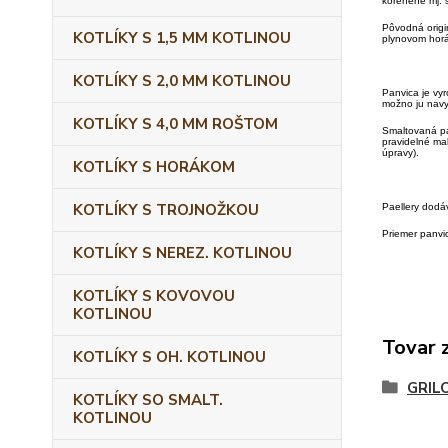
korenené mj. 
Pôvodná origi
KOTLÍKY S 1,5 MM KOTLINOU
plynovom horá
KOTLÍKY S 2,0 MM KOTLINOU
Panvica je vy
možno ju navy
KOTLÍKY S 4,0 MM ROŠTOM
Smaltovaná pa
pravidelné mal
úpravy).
KOTLÍKY S HORÁKOM
KOTLÍKY S TROJNOŽKOU
Paellery dodá
Priemer panvi
KOTLÍKY S NEREZ. KOTLINOU
KOTLÍKY S KOVOVOU
KOTLINOU
Tovar 
KOTLÍKY S OH. KOTLINOU
GRIL
KOTLÍKY SO SMALT.
KOTLINOU