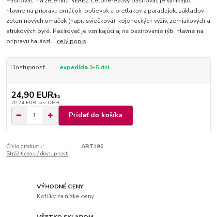
Pasirovač na zeleninu NEREZ Celonerezový pasírovač je vynikajúci
hlavne na prípravu omáčok, polievok a pretlakov z paradajok, základov
zeleninových omáčok (napr. sviečková), kojeneckých výživ, zemiakových a
strukových pyré. Pasírovač je vznikajúci aj na pasírovanie rýb, hlavne na
prípravu halászl...
celý popis
Dostupnosť
expedícia 3-5 dní
24,90 EUR
/
ks
20,24 EUR
bez DPH
Pridať do košíka
Číslo produktu:
ART190
Strážiť cenu / dostupnosť
VÝHODNÉ CENY
Kotlíky za nízke ceny
VŠETKO SKLADOM