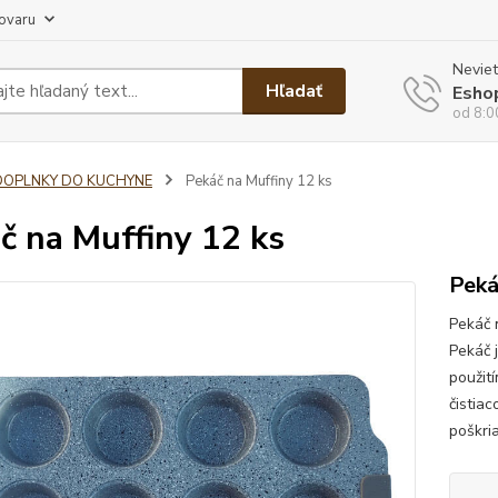
tovaru
Neviet
Hľadať
Esho
od 8:0
DOPLNKY DO KUCHYNE
Pekáč na Muffiny 12 ks
č na Muffiny 12 ks
Peká
Pekáč 
Pekáč j
použit
čistia
poškri