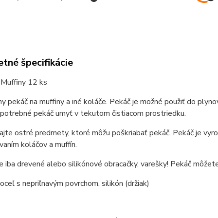
tné špecifikácie
 Muffiny 12 ks
ny pekáč na muffiny a iné koláče. Pekáč je možné použiť do plyno
e potrebné pekáč umyť v tekutom čistiacom prostriedku.
jte ostré predmety, ktoré môžu poškriabať pekáč. Pekáč je vyr
vaním koláčov a muffín.
e iba drevené alebo silikónové obracačky, varešky! Pekáč môže
 oceľ s nepriľnavým povrchom, silikón (držiak)