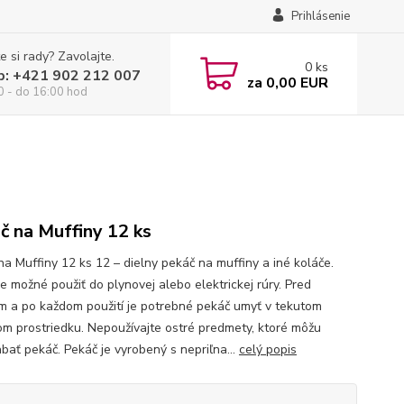
Prihlásenie
e si rady? Zavolajte.
0
ks
p: +421 902 212 007
za
0,00 EUR
0 - do 16:00 hod
č na Muffiny 12 ks
na Muffiny 12 ks 12 – dielny pekáč na muffiny a iné koláče.
e možné použiť do plynovej alebo elektrickej rúry. Pred
ím a po každom použití je potrebné pekáč umyť v tekutom
com prostriedku. Nepoužívajte ostré predmety, ktoré môžu
abať pekáč. Pekáč je vyrobený s nepriľna...
celý popis