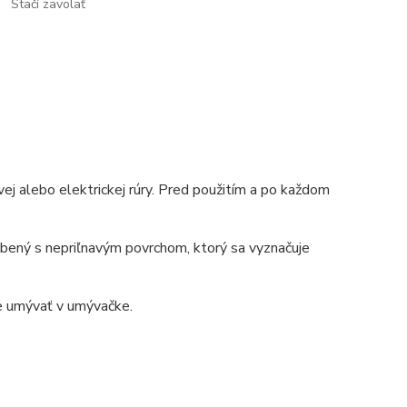
Stačí zavolať
vej alebo elektrickej rúry. Pred použitím a po každom
obený s nepriľnavým povrchom, ktorý sa vyznačuje
te umývať v umývačke.