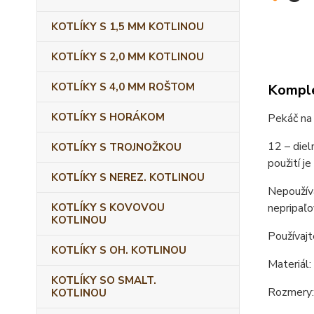
KOTLÍKY S 1,5 MM KOTLINOU
KOTLÍKY S 2,0 MM KOTLINOU
KOTLÍKY S 4,0 MM ROŠTOM
Komple
KOTLÍKY S HORÁKOM
Pekáč na
12 – diel
KOTLÍKY S TROJNOŽKOU
použití j
KOTLÍKY S NEREZ. KOTLINOU
Nepoužíva
nepripaľo
KOTLÍKY S KOVOVOU
KOTLINOU
Používajt
KOTLÍKY S OH. KOTLINOU
Materiál:
KOTLÍKY SO SMALT.
Rozmery:
KOTLINOU