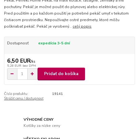
Pekáč Perfekt Home Pekáč na malé koláče, lasagne, zemiaky a iné
pochutiny. Pekáč je možné použiť do plynovej alebo elektrickej rúry.
Pred použitím a po každom použití je potrebné pekáč umyť v tekutom
čistiacom prostriedku. Nepoužívajte ostré predmety, ktoré môžu
poškriabať pekáč. Pekáč je vyrobený...
celý popis
Dostupnosť
expedícia 3-5 dní
6,50 EUR
/
ks
5,28 EUR
bez DPH
Pridať do košíka
Číslo produktu:
19141
Strážiť cenu / dostupnosť
VÝHODNÉ CENY
Kotlíky za nízke ceny
VŠETKO SKLADOM