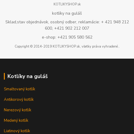
KOTLIKYSHOP.sk
kotlíky na guláš
Sklad,stav objednávok, osobný odber, reklamácie: + 421 948 212
600, +421 902 212 007
e-shop: +421 905 580 562
Copyright © 2014-2019 KOTLIKYSHOP.sk, všetky práva vyhradené..
Kotlíky na guláš
Smaltovaný kotlík
Antikorový kotlík
Nerezový kotlík
Medený kotlík
Liatinový kotlík