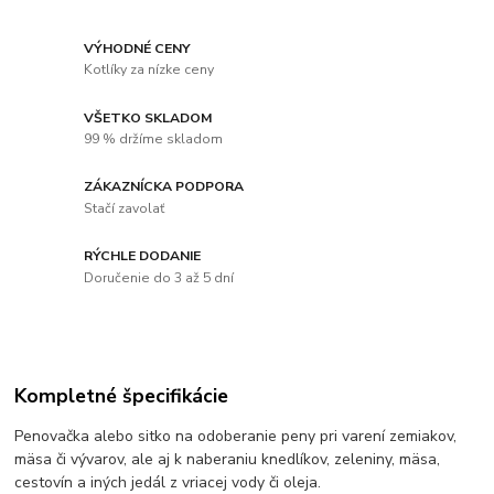
VÝHODNÉ CENY
Kotlíky za nízke ceny
VŠETKO SKLADOM
99 % držíme skladom
ZÁKAZNÍCKA PODPORA
Stačí zavolať
RÝCHLE DODANIE
Doručenie do 3 až 5 dní
Kompletné špecifikácie
Penovačka alebo sitko na odoberanie peny pri varení zemiakov,
mäsa či vývarov, ale aj k naberaniu knedlíkov, zeleniny, mäsa,
cestovín a iných jedál z vriacej vody či oleja.