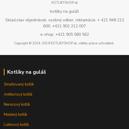
KOTLIKYSHOP.sk
kotlíky na guláš
Sklad,stav objednávok, osobný odber, reklamácie: + 421 948 212
600, +421 902 212 007
e-shop: +421 905 580 562
Copyright © 2014-2019 KOTLIKYSHOP.sk, všetky práva vyhradené..
Kotlíky na guláš
Smaltovaný kotlík
Antikorový kotlík
Nerezový kotlík
Medený kotlík
Liatinový kotlík