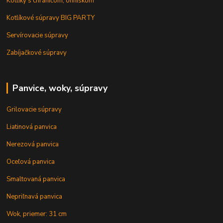
Kotlíky s chráničom, ohniskom
Kotlíkové súpravy BIG PARTY
Servírovacie súpravy
Zabíjačkové súpravy
Panvice, woky, súpravy
Grilovacie súpravy
Liatinová panvica
Nerezová panvica
Oceľová panvica
Smaltovaná panvica
Nepriľnavá panvica
Wok, priemer: 31 cm