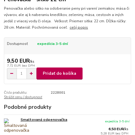
Penovačka alebo sitko na odoberanie peny pri varení zemiakov, mäsa či
vývarov, ale aj k naberaniu knedlíkov, zeleniny, mäsa, cestovín a iných
jedál z vriacej vody či oleja. Veľkost: Priemer sitka: 22 cm. Dĺžka rúčky:
28 cm. Materiál: Pochrómovaná oceľ.
celý popis
Dostupnosť
expedícia 3-5 dní
9,50 EUR
/
ks
7,72 EUR
bez DPH
Pridať do košíka
Číslo produktu:
2228001
Strážiť cenu / dostupnosť
Podobné produkty
Smaltovaná odpenovačka
expedícia 3-5 dní
6,50 EUR
/
ks
5,28 EUR
bez DPH