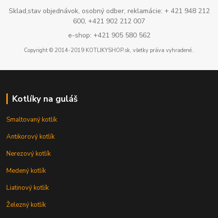
Sklad,stav objednávok, osobný odber, reklamácie: + 421 948 212
600, +421 902 212 007
e-shop: +421 905 580 562
Copyright © 2014-2019 KOTLIKYSHOP.sk, všetky práva vyhradené..
Kotlíky na guláš
Smaltovaný kotlík
Antikorový kotlík
Nerezový kotlík
Medený kotlík
Liatinový kotlík
Železný kotlík