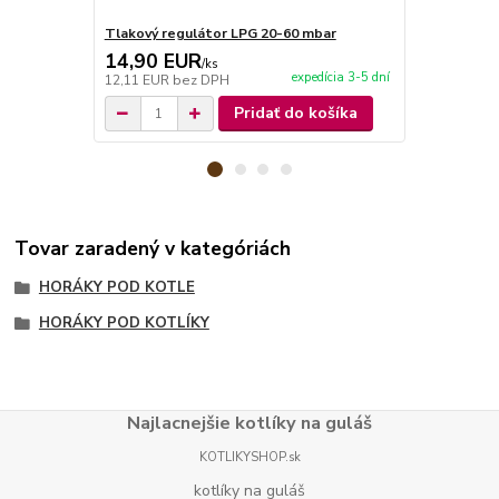
Tlakový regulátor LPG 20-60 mbar
Plynová had
14,90 EUR
3,20 EU
/
ks
expedícia 3-5 dní
12,11 EUR
bez DPH
2,60 EUR
be
Pridať do košíka
Tovar zaradený v kategóriách
HORÁKY POD KOTLE
HORÁKY POD KOTLÍKY
Najlacnejšie kotlíky na guláš
KOTLIKYSHOP.sk
kotlíky na guláš