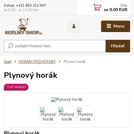
0
ks
Eshop: +421 902 212 007
za
0,00 EUR
od 8:00 - do 16:00 hod
Menu
Hľadať
Úvod
HORÁKY POD KOTLÍKY
Plynový horák
Plynový horák
TOP produkt
Plynový horák