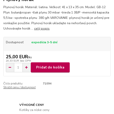
Plynový horák. Materiál: liatina. Veľkosť: 41 x 13 x 35 cm. Model: GB-12
Plyn: butan/propan -tlak plynu 30 mbar -trieda 1 3B/P -menovitá kapacita
5,5 kw -spotreba plynu 380 g/h VAROVANIE: plynový horák je určený pre
vonkajšie použitie. Plynový horák ukladajte na nehorľavý povrch.
Uchovávajte horák ...
celý popis
Dostupnosť
expedícia 3-5 dní
25,00 EUR
/
ks
20,33 EUR
bez DPH
Pridať do košíka
Číslo produktu:
71094
Strážiť cenu / dostupnosť
VÝHODNÉ CENY
Kotlíky za nízke ceny