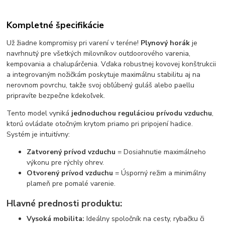
Kompletné špecifikácie
Už žiadne kompromisy pri varení v teréne!
Plynový horák
je
navrhnutý pre všetkých milovníkov outdoorového varenia,
kempovania a chalupárčenia. Vďaka robustnej kovovej konštrukcii
a integrovaným nožičkám poskytuje maximálnu stabilitu aj na
nerovnom povrchu, takže svoj obľúbený guláš alebo paellu
pripravíte bezpečne kdekoľvek.
Tento model vyniká
jednoduchou reguláciou prívodu vzduchu
,
ktorú ovládate otočným krytom priamo pri pripojení hadice.
Systém je intuitívny:
Zatvorený prívod vzduchu
= Dosiahnutie maximálneho
výkonu pre rýchly ohrev.
Otvorený prívod vzduchu
= Úsporný režim a minimálny
plameň pre pomalé varenie.
Hlavné prednosti produktu:
Vysoká mobilita:
Ideálny spoločník na cesty, rybačku či