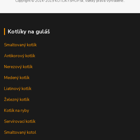
Copyright © 2014-2019 KOTLIKYSHOP.sk, všetky práva vyhradené..
Kotlíky na guláš
Smaltovaný kotlík
Antikorový kotlík
Nerezový kotlík
Medený kotlík
Liatinový kotlík
Železný kotlík
Kotlík na ryby
Servírovací kotlík
Smaltovaný kotol