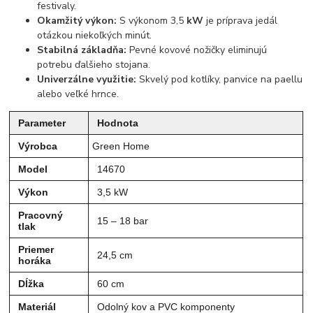
festivaly.
Okamžitý výkon:
S výkonom 3,5
kW
je príprava jedál
otázkou niekoľkých minút.
Stabilná základňa:
Pevné kovové nožičky eliminujú
potrebu ďalšieho stojana.
Univerzálne využitie:
Skvelý pod kotlíky, panvice na paellu
alebo veľké hrnce.
Parameter
Hodnota
Výrobca
Green Home
Model
14670
Výkon
3,5 kW
Pracovný
15 – 18 bar
tlak
Priemer
24,5 cm
horáka
Dĺžka
60 cm
Materiál
Odolný kov a PVC komponenty