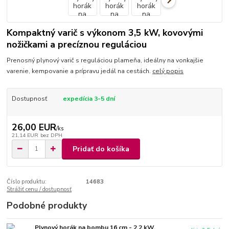
Kompaktný varič s výkonom 3,5 kW, kovovými
nožičkami a precíznou reguláciou
Prenosný plynový varič s reguláciou plameňa, ideálny na vonkajšie
varenie, kempovanie a prípravu jedál na cestách.
celý popis
Dostupnosť
expedícia 3-5 dní
26,00 EUR
/
ks
21,14 EUR
bez DPH
Pridať do košíka
Číslo produktu:
14683
Strážiť cenu / dostupnosť
Podobné produkty
Plynový horák na bombu 16 cm - 2,2 kW,