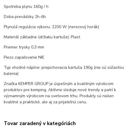
Spotreba plynu 160g / h
Doba prevádzky 2h-6h
Plynulá regulácia výkonu: 2200 W (nerezový horák)
Materiál základne (držiaku kartuše): Plast
Priemer trysky 0,3 mm
Piezo zapaľovanie NIE
Typ vhodné náplne: prepichovacia kartuša 190g (nie sú súčasťou
balenia)
Značka KEMPER GROUP je úspešným a kvalitným výrobcom
produktov pre kemping. Aktívne sleduje nové trendy a patrí k
významným výrobcom na svetovom trhu. Produkty sú nielen
kvalitné a praktické, ale aj za prijateľnú cenu.
Tovar zaradený v kategóriách