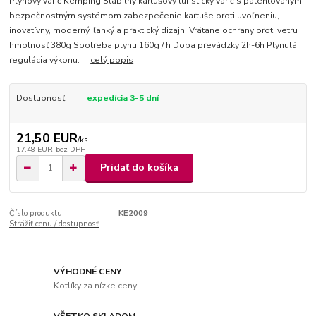
Plynový varič Kemping Stabilný kartušový turistický varič s patentovaným
bezpečnostným systémom zabezpečenie kartuše proti uvoľneniu,
inovatívny, moderný, ľahký a praktický dizajn. Vrátane ochrany proti vetru
hmotnosť 380g Spotreba plynu 160g / h Doba prevádzky 2h-6h Plynulá
regulácia výkonu: ...
celý popis
Dostupnosť
expedícia 3-5 dní
21,50 EUR
/
ks
17,48 EUR
bez DPH
Pridať do košíka
Číslo produktu:
KE2009
Strážiť cenu / dostupnosť
VÝHODNÉ CENY
Kotlíky za nízke ceny
VŠETKO SKLADOM