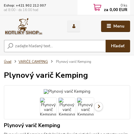
0
ks
Eshop: +421 902 212 007
za
0,00 EUR
od 8:00 - do 16:00 hod
Menu
Hľadať
Úvod
VARIČE CAMPING
Plynový varič Kemping
Plynový varič Kemping
Plynový varič Kemping