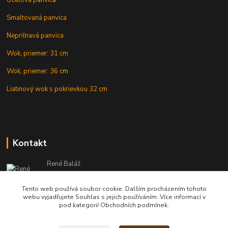
Oceľová panvica
Smaltovaná panvica
Nepriľnavá panvica
Wok, priemer: 31 cm
Wok, priemer: 36 cm
Liatinový wok s pokrievkou 32 cm
Kontakt
René Baláž
Eshop: +421 902 212 007
od 8:00 - do 16:00 hod
Tento web používá soubor cookie. Dalším procházením tohoto
webu vyjadřujete Souhlas s jejich používáním. Více informací v
info@kotlikyshop.sk
pod kategorií Obchodních podmínek.