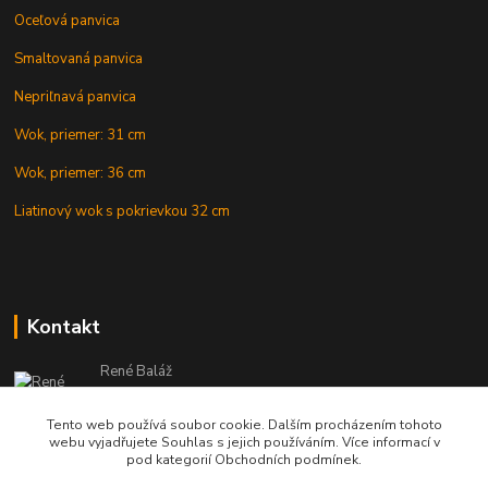
Oceľová panvica
Smaltovaná panvica
Nepriľnavá panvica
Wok, priemer: 31 cm
Wok, priemer: 36 cm
Liatinový wok s pokrievkou 32 cm
Kontakt
René Baláž
Eshop: +421 902 212 007
od 8:00 - do 16:00 hod
Tento web používá soubor cookie. Dalším procházením tohoto
webu vyjadřujete Souhlas s jejich používáním. Více informací v
info@kotlikyshop.sk
pod kategorií Obchodních podmínek.