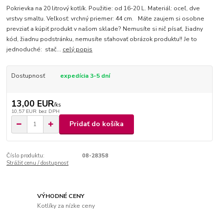
Pokrievka na 20 litrový kotlík. Použitie: od 16-20 L. Materiál: oceľ, dve
vrstvy smaltu. Veľkosť: vrchný priemer: 44 cm. Máte zaujem si osobne
prevziať a kúpiť produkt v našom sklade? Nemusíte si nič písať, žiadny
kód, žiadnu podstránku, nemusíte sťahovať obrázok produktu!! Je to
jednoduché: stač...
celý popis
Dostupnosť
expedícia 3-5 dní
13,00 EUR
/
ks
10,57 EUR
bez DPH
Pridať do košíka
Číslo produktu:
08-28358
Strážiť cenu / dostupnosť
VÝHODNÉ CENY
Kotlíky za nízke ceny