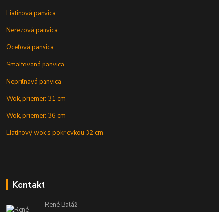
Liatinová panvica
Nerezová panvica
Oceľová panvica
Smaltovaná panvica
Nepriľnavá panvica
Wok, priemer: 31 cm
Wok, priemer: 36 cm
Liatinový wok s pokrievkou 32 cm
Kontakt
René Baláž
Eshop: +421 902 212 007