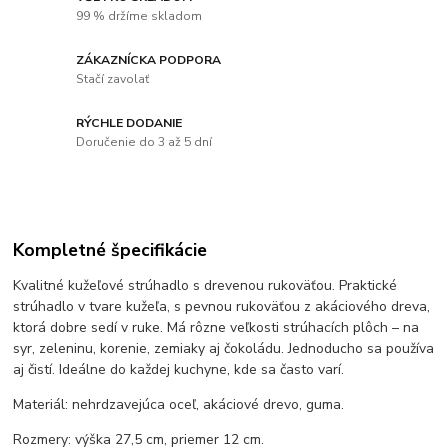
99 % držíme skladom
ZÁKAZNÍCKA PODPORA
Stačí zavolať
RÝCHLE DODANIE
Doručenie do 3 až 5 dní
Kompletné špecifikácie
Kvalitné kužeľové strúhadlo s drevenou rukoväťou. Praktické
strúhadlo v tvare kužeľa, s pevnou rukoväťou z akáciového dreva,
ktorá dobre sedí v ruke. Má rôzne veľkosti strúhacích plôch – na
syr, zeleninu, korenie, zemiaky aj čokoládu. Jednoducho sa používa
aj čistí. Ideálne do každej kuchyne, kde sa často varí.
Materiál: nehrdzavejúca oceľ, akáciové drevo, guma.
Rozmery: výška 27,5 cm, priemer 12 cm.