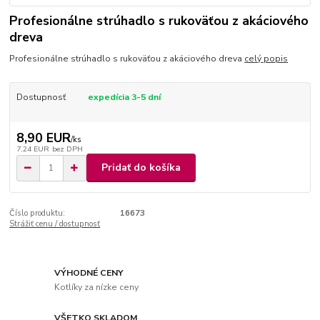
Profesionálne strúhadlo s rukoväťou z akáciového
dreva
Profesionálne strúhadlo s rukoväťou z akáciového dreva
celý popis
Dostupnosť
expedícia 3-5 dní
8,90 EUR
/
ks
7,24 EUR
bez DPH
Pridať do košíka
Číslo produktu:
16673
Strážiť cenu / dostupnosť
VÝHODNÉ CENY
Kotlíky za nízke ceny
VŠETKO SKLADOM