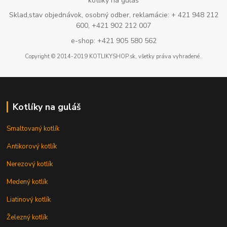
kotlíky na guláš
Sklad,stav objednávok, osobný odber, reklamácie: + 421 948 212
600, +421 902 212 007
e-shop: +421 905 580 562
Copyright © 2014-2019 KOTLIKYSHOP.sk, všetky práva vyhradené..
Kotlíky na guláš
Smaltovaný kotlík
Antikorový kotlík
Nerezový kotlík
Medený kotlík
Liatinový kotlík
Železný kotlík