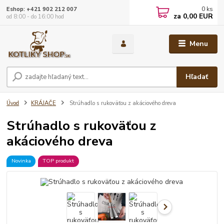
0
ks
Eshop: +421 902 212 007
za
0,00 EUR
od 8:00 - do 16:00 hod
Menu
Hľadať
Úvod
KRÁJAČE
Strúhadlo s rukoväťou z akáciového dreva
Strúhadlo s rukoväťou z
akáciového dreva
Novinka
TOP produkt