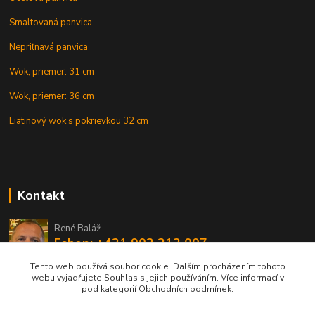
Smaltovaná panvica
Nepriľnavá panvica
Wok, priemer: 31 cm
Wok, priemer: 36 cm
Liatinový wok s pokrievkou 32 cm
Kontakt
René Baláž
Eshop: +421 902 212 007
od 8:00 - do 16:00 hod
Tento web používá soubor cookie. Dalším procházením tohoto
webu vyjadřujete Souhlas s jejich používáním. Více informací v
info@kotlikyshop.sk
pod kategorií Obchodních podmínek.