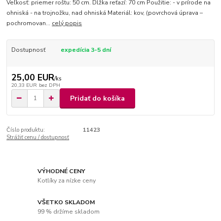
Veľkosť: priemer roštu: 50 cm. Dĺžka reťazí: 70 cm Použitie: - v prírode na
ohniská - na trojnožku, nad ohniská Materiál: kov, (povrchová úprava –
pochromovan...
celý popis
Dostupnosť
expedícia 3-5 dní
25,00 EUR
/
ks
20,33 EUR
bez DPH
Pridať do košíka
Číslo produktu:
11423
Strážiť cenu / dostupnosť
VÝHODNÉ CENY
Kotlíky za nízke ceny
VŠETKO SKLADOM
99 % držíme skladom