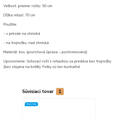
Veľkosť: priemer roštu: 50 cm.
Dĺžka reťazí: 70 cm
Použitie:
- v prírode na ohniská
- na trojnožku, nad ohniská
Materiál: kov, (povrchová úprava – pochromovaný)
Upozornenie: Grilovací rošt s retiazkou sa predáva bez trojnožky
(bez stojana na kotlík). Fotky sú len ilustračné.
Súvisiaci tovar
1
Novinka