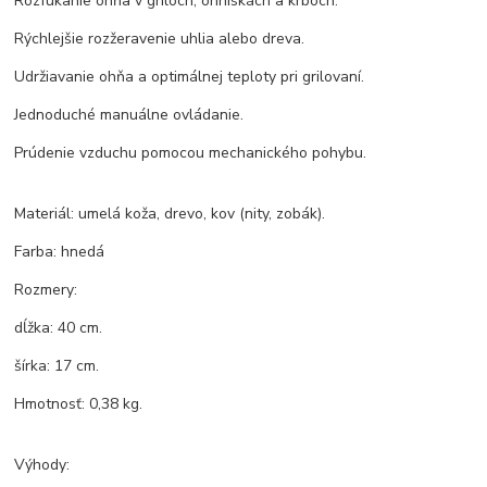
Rozfúkanie ohňa v griloch, ohniskách a krboch.
Rýchlejšie rozžeravenie uhlia alebo dreva.
Udržiavanie ohňa a optimálnej teploty pri grilovaní.
Jednoduché manuálne ovládanie.
Prúdenie vzduchu pomocou mechanického pohybu.
Materiál: umelá koža, drevo, kov (nity, zobák).
Farba: hnedá
Rozmery:
dĺžka: 40 cm.
šírka: 17 cm.
Hmotnosť: 0,38 kg.
Výhody: