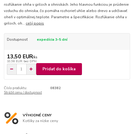
rozfúkanie ohňa v griloch a ohniskách. Jeho hlavnou funkciou je prúdenie
vzduchu do ohniska, čo pomáha rozhorieť uhlie alebo drevo a udržiavať
oheň v optimálnej teplote. Parametre a špecifikácie: Rozfúkanie ohňa v
griloch, oh...
celý popis
Dostupnosť
expedícia 3-5 dní
13,50 EUR
/
ks
10,98 EUR
bez DPH
Pridať do košíka
Číslo produktu:
08382
Strážiť cenu / dostupnosť
VÝHODNÉ CENY
Kotlíky za nízke ceny