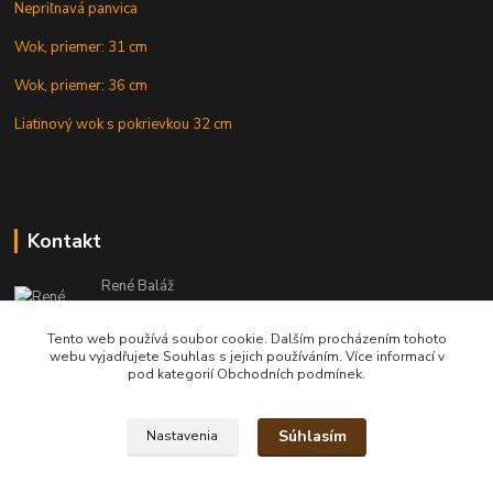
Nepriľnavá panvica
Wok, priemer: 31 cm
Wok, priemer: 36 cm
Liatinový wok s pokrievkou 32 cm
Kontakt
René Baláž
Eshop: +421 902 212 007
od 8:00 - do 16:00 hod
Tento web používá soubor cookie. Dalším procházením tohoto
webu vyjadřujete Souhlas s jejich používáním. Více informací v
info@kotlikyshop.sk
pod kategorií Obchodních podmínek.
Súhlasím
Nastavenia