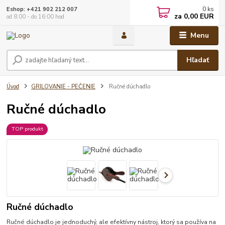
0
ks
Eshop: +421 902 212 007
za
0,00 EUR
od 8:00 - do 16:00 hod
Menu
Hľadať
Úvod
GRILOVANIE - PEČENIE
Ručné dúchadlo
Ručné dúchadlo
TOP produkt
Ručné dúchadlo
Ručné dúchadlo je jednoduchý, ale efektívny nástroj, ktorý sa používa na