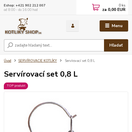
0
ks
Eshop: +421 902 212 007
za
0,00 EUR
od 8:00 - do 16:00 hod
Menu
Hľadať
Úvod
SERVÍROVACIE KOTLÍKY
Servírovací set 0,8 L
Servírovací set 0,8 L
TOP produkt