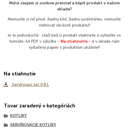
Máte zaujem si osobne prevziať a kúpiť produkt v našom
sklade?
Nemusíte si nič písať, žiadny kód, žiadnu podstránku, nemusíte
sťahovať obrázok produktu!!
Je to jednoduché: stačí keď si produkt stiahnete a vytlačíte vo
formáte A4 PDF v záložke –
Na stiahnutie
– a v sklade nám
vytlačený papier s produktom ukážete!!
Na stiahnutie
Servírovací set 0,8 L
Tovar zaradený v kategóriách
KOTLÍKY
SERVÍROVACIE KOTLÍKY