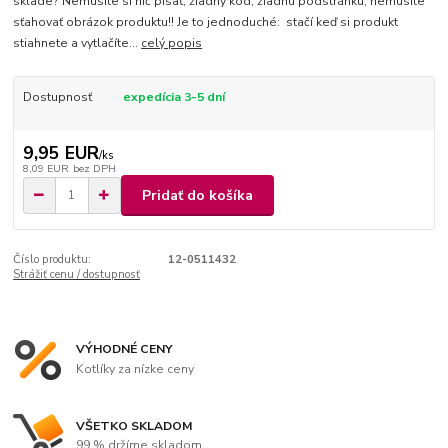
sklade? Nemusíte si nič písať, žiadny kód, žiadnu podstránku, nemusíte
sťahovať obrázok produktu!! Je to jednoduché: stačí keď si produkt
stiahnete a vytlačíte...
celý popis
Dostupnosť
expedícia 3-5 dní
9,95 EUR
/
ks
8,09 EUR
bez DPH
Pridať do košíka
Číslo produktu:
12-0511432
Strážiť cenu / dostupnosť
VÝHODNÉ CENY
Kotlíky za nízke ceny
VŠETKO SKLADOM
99 % držíme skladom