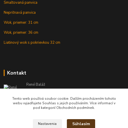
Smaltovaná panvica
Nepriľnavá panvica
Wok, priemer: 31 cm
Wok, priemer: 36 cm
Liatinový wok s pokrievkou 32 cm
Kontakt
René Baláž
Eshop: +421 902 212 007
od 8:00 - do 16:00 hod
Tento web používá soubor cookie. Dalším procházením tohoto
webu vyjadřujete Souhlas s jejich používáním. Více informací v
info@kotlikyshop.sk
pod kategorií Obchodních podmínek.
Súhlasím
Nastavenia