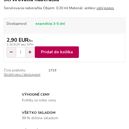
Servírovacia naberačka Objem: 0,30 ml Materiál: antikor
celý popis
Dostupnosť
expedícia 3-5 dní
2,90 EUR
/
ks
2,36 EUR
bez DPH
Pridať do košíka
Číslo produktu:
2719
Strážiť cenu / dostupnosť
VÝHODNÉ CENY
Kotlíky za nízke ceny
VŠETKO SKLADOM
99 % držíme skladom