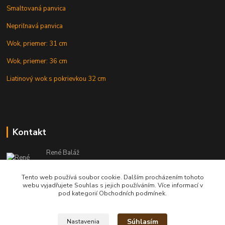
Smaltovaná panvica
Nepriľnavá panvica
Wok, priemer: 31 cm
Wok, priemer: 36 cm
Liatinový wok s pokrievkou 32 cm
Kontakt
René Baláž
Eshop: +421 902 212 007
od 8:00 - do 16:00 hod
Tento web používá soubor cookie. Dalším procházením tohoto
webu vyjadřujete Souhlas s jejich používáním. Více informací v
info@kotlikyshop.sk
pod kategorií Obchodních podmínek.
Súhlasím
Nastavenia