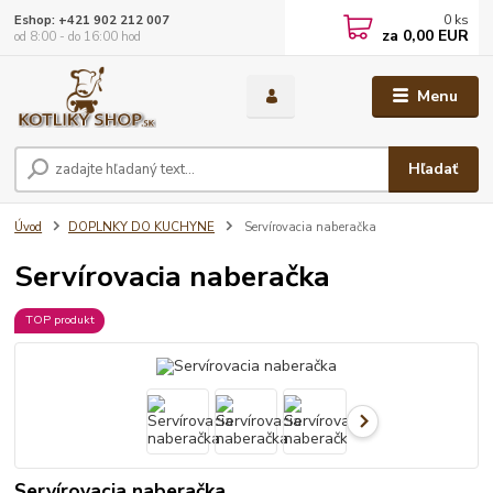
0
ks
Eshop: +421 902 212 007
za
0,00 EUR
od 8:00 - do 16:00 hod
Menu
Hľadať
Úvod
DOPLNKY DO KUCHYNE
Servírovacia naberačka
Servírovacia naberačka
TOP produkt
Servírovacia naberačka