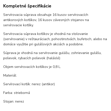
Kompletné špecifikácie
Servírovacia súprava obsahuje 16 kusov servírovacích
antikorových kotlíkov, 16 kusov závesných stojanov na
servírovacie kotlíky.
Servírovacia súprava kotlíkov je vhodná na stolovanie
(servírovanie) v reštauráciach, pohostinstvách, bufetoch, alebo na
domáce využitie pri gulášových akciách a podobne.
Súprava je vhodná na servírovanie gulášu, zohrievanie gulášu,
polievok, rybacích polievok (haláslé)
Objem servírovacích kotlíkov je 0,8 L.
Materiál:
Servírovací kotlík: nerez (antikor)
Farba: strieborná
Stojan: nerez