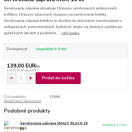
Servírovacia súprava obsahuje 16 kusov servírovacích antikorových
kotlíkov, 16 kusov závesných stojanov na servírovacie kotlíky.
Servírovacia súprava kotlíkov je vhodná na stolovanie (servírovanie) v
reštauráciach, pohostinstvách, bufetoch, alebo na domáce využitie pri
gulášových akciách a podobne. ...
celý popis
Dostupnosť
expedícia 3-5 dní
139,00 EUR
/
ks
113,01 EUR
bez DPH
Pridať do košíka
Číslo produktu:
27508
Strážiť cenu / dostupnosť
Podobné produkty
Servírovacia súprava SMALT BLACK 16
expedícia 3-5 dní
ks