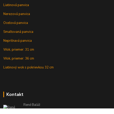
Liatinová panvica
Nerezová panvica
Oceľová panvica
Smaltovaná panvica
Nepriľnavá panvica
Wok, priemer: 31 cm
Wok, priemer: 36 cm
Liatinový wok s pokrievkou 32 cm
Kontakt
René Baláž
Eshop: +421 902 212 007