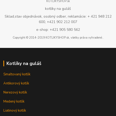
KOTLIKYSHOP.sk
kotlíky na guláš
Sklad,stav objednávok, osobný odber, reklamácie: + 421 948 212
600, +421 902 212 007
e-shop: +421 905 580 562
Copyright © 2014-2019 KOTLIKYSHOP.sk, všetky práva vyhradené..
Kotlíky na guláš
Smaltovaný kotlík
Antikorový kotlík
Nerezový kotlík
Medený kotlík
Liatinový kotlík