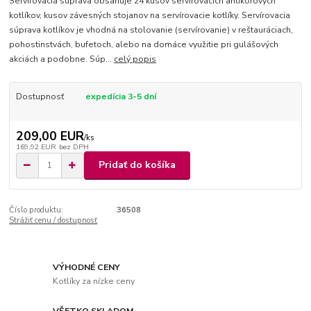
Servírovacia súprava obsahuje 24 kusov servírovacích antikorových
kotlíkov, kusov závesných stojanov na servírovacie kotlíky. Servírovacia
súprava kotlíkov je vhodná na stolovanie (servírovanie) v reštauráciach,
pohostinstvách, bufetoch, alebo na domáce využitie pri gulášových
akciách a podobne. Súp...
celý popis
Dostupnosť
expedícia 3-5 dní
209,00 EUR
/
ks
169,92 EUR
bez DPH
Pridať do košíka
Číslo produktu:
36508
Strážiť cenu / dostupnosť
VÝHODNÉ CENY
Kotlíky za nízke ceny
VŠETKO SKLADOM